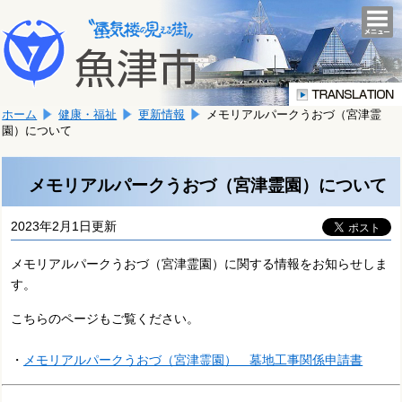
本
こ
文
togg
navi
こ
へ
か
移
ら
動
本
し
ホーム
健康・福祉
更新情報
メモリアルパークうおづ（宮津霊
文
ま
園）について
で
す。
す。
メモリアルパークうおづ（宮津霊園）について
2023年2月1日更新
メモリアルパークうおづ（宮津霊園）に関する情報をお知らせしま
す。
こちらのページもご覧ください。
・
メモリアルパークうおづ（宮
津霊園） 墓地工事関係申請書