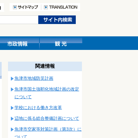
関連情報
魚津市地域防災計画
魚津市国土強靭化地域計画の改定
について
学校における働き方改革
辺地に係る総合整備計画について
魚津市空家等対策計画（第3次）に
ついて