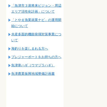
「魚津市３港将来ビジョン・周辺
エリア活性化計画」について
「とやま漁業就業ナビ」の運用開
始について
水産多面的機能発揮対策事業につ
いて
海釣りを楽しまれる方へ
プレジャーボートをお持ちの方へ
魚津寒ハギ（ウマヅラハギ）
魚津農業振興地域整備計画書