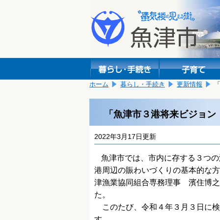
本
こ
文
こ
へ
か
移
ら
動
本
し
文
ま
で
す。
す。
ホーム
暮らし・手続き
更新情報
「魚津市３港将来ビジョン
2022年3月17日更新
魚津市では、市内に存する３つの
港周辺の賑わいづくりの基本的な方
津漁業協同組合専務理事 濱住博之
た。
このたび、令和４年３月３日に検
す。