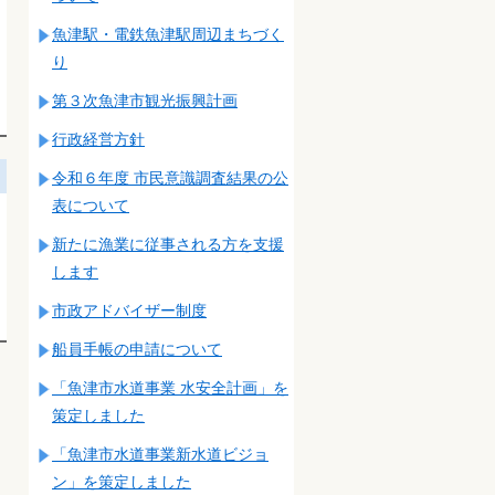
魚津駅・電鉄魚津駅周辺まちづく
り
第３次魚津市観光振興計画
行政経営方針
令和６年度 市民意識調査結果の公
表について
新たに漁業に従事される方を支援
します
市政アドバイザー制度
船員手帳の申請について
「魚津市水道事業 水安全計画」を
策定しました
「魚津市水道事業新水道ビジョ
ン」を策定しました