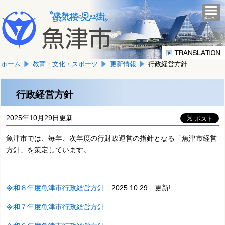
本
こ
文
togg
navi
こ
へ
か
移
ら
動
本
し
ホーム
教育・文化・スポーツ
更新情報
行政経営方針
文
ま
で
す。
す。
行政経営方針
2025年10月29日更新
魚津市では、毎年、次年度の行財政運営の指針となる「魚津市経営
方針」を策定しています。
令和８年度魚津市行政経営方針
2025.10.29 更新!
令和７年度魚津市行政経営方針