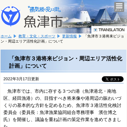
本
こ
文
togg
navi
こ
へ
か
移
ら
動
本
し
ホーム
教育・文化・スポーツ
更新情報
「魚津市３港将来ビジョ
文
ま
ン・周辺エリア活性化計画」について
で
す。
す。
「魚津市３港将来ビジョン・周辺エリア活性化
計画」について
2022年3月17日更新
魚津市では、市内に存する３つの港（魚津港北・南地
区、経田漁港）の、目指すべき将来像や港周辺の賑わいづ
くりの基本的な方針を定めるため、魚津市３港活性化検討
委員会（委員長：魚津漁業協同組合専務理事 濱住博之
氏）を開催し、議論を重ね計画の策定作業を進めてきまし
た。