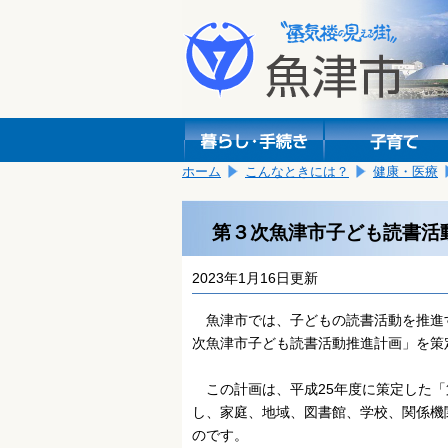
本
こ
文
こ
へ
か
移
ら
動
本
し
文
ま
で
す。
す。
ホーム
こんなときには？
健康・医療
第３次魚津市子ども読書活
2023年1月16日更新
魚津市では、子どもの読書活動を推進
次魚津市子ども読書活動推進計画」を策
この計画は、平成25年度に策定した「
し、家庭、地域、図書館、学校、関係機
のです。