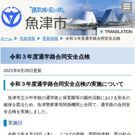
本
こ
文
togg
navi
こ
へ
か
移
ら
動
本
し
ホーム
市政情報
更新情報
令和３年度通学路合同安全点検
文
ま
で
す。
す。
令和３年度通学路合同安全点検
2021年8月28日更新
令和３年度通学路合同安全点検の実施について
魚津市立小中学校の通学路と保育園等の園外活動における安全の
確保を図るため、魚津警察署等関係機関と合同で、通学路の合同安
全点検を実施しました。
実施日
令和３年８月19日（木）
よつば小学校、
西部中学校、
星の杜小