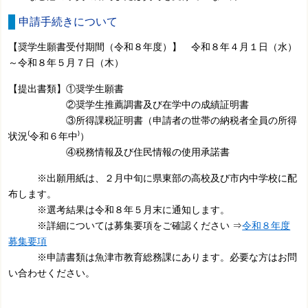
申請手続きについて
【奨学生願書受付期間（令和８年度）】 令和８年４月１日（水）
～令和８年５月７日（木）
【提出書類】①奨学生願書
②奨学生推薦調書及び在学中の成績証明書
③所得課税証明書（申請者の世帯の納税者全員の所得
状況⁽令和６年中⁾）
④税務情報及び住民情報の使用承諾書
※出願用紙は、２月中旬に県東部の高校及び市内中学校に配
布します。
※選考結果は令和８年５月末に通知します。
※詳細については募集要項をご確認ください ⇒
令和８年度
募集要項
※申請書類は魚津市教育総務課にあります。必要な方はお問
い合わせください。