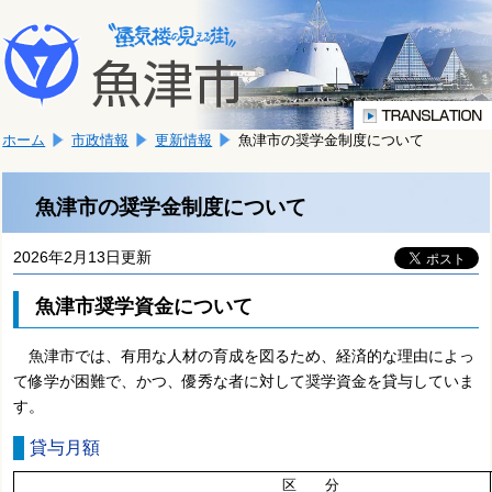
本
こ
文
こ
へ
か
移
ら
動
本
し
ホーム
市政情報
更新情報
魚津市の奨学金制度について
文
ま
で
す。
す。
魚津市の奨学金制度について
2026年2月13日更新
魚津市奨学資金について
魚津市では、有用な人材の育成を図るため、経済的な理由によっ
て修学が困難で、かつ、優秀な者に対して奨学資金を貸与していま
す。
貸与月額
区 分