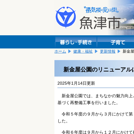
本
こ
文
こ
へ
か
移
ら
動
本
し
文
ま
で
す。
す。
ホーム
健康・福祉
更新情報
新金
新金屋公園のリニューアル
2025年1月14日更新
新金屋公園では、まちなかの魅力向上
基づく再整備工事を行いました。
令和５年度の９月から３月にかけて第
した。
令和６年度は９月から１２月にかけて