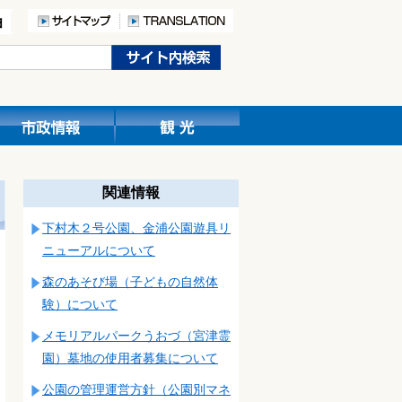
関連情報
下村木２号公園、金浦公園遊具リ
ニューアルについて
森のあそび場（子どもの自然体
験）について
メモリアルパークうおづ（宮津霊
園）墓地の使用者募集について
公園の管理運営方針（公園別マネ