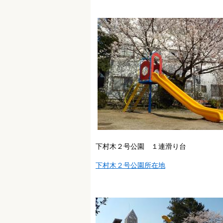
下村木２号公園 １連滑り台
下村木２号公園所在地