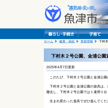
本
こ
文
こ
へ
か
移
ら
動
本
し
文
ま
で
す。
す。
ホーム
健康・福祉
更新情報
下村
下村木２号公園、金浦公園
2025年4月7日更新
このたび、下村木２号公園と金浦公園
下村木２号公園と金浦公園の遊具は、
撤去し、下村木２号公園では１連滑り台
生まれ変わった遊具でぜひ遊んでくだ