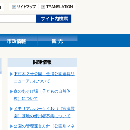
関連情報
下村木２号公園、金浦公園遊具リ
ニューアルについて
森のあそび場（子どもの自然体
験）について
メモリアルパークうおづ（宮津霊
園）墓地の使用者募集について
公園の管理運営方針（公園別マネ