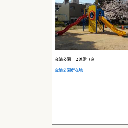
金浦公園 ２連滑り台
金浦公園所在地