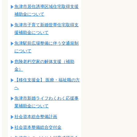
き
魚津市居住誘導区域住宅取得支援
補助金について
魚津市子育て新婚世帯住宅取得支
援補助金について
魚津駅前広場整備に伴う交通規制
について
危険老朽空家の解体支援（補助
金）
【移住支援金】 医療・福祉職の方
へ
魚津市新婚ライフわくわく応援事
業補助金について
社会資本総合整備計画
社会資本整備総合交付金