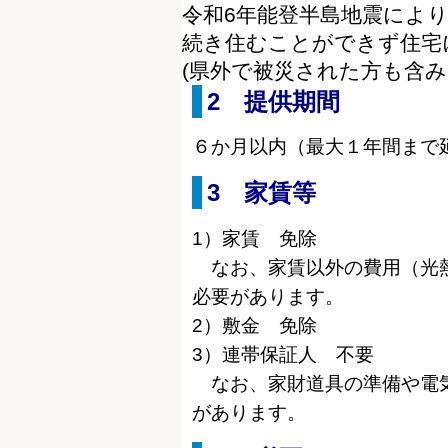
令和6年能登半島地震によ
続き住むことができず住宅
(県外で被災された方も含
2 提供期間
６か月以内（最大１年間まで
3 家賃等
1）家賃
免除
なお、家賃以外の費用（光熱
必要があります。
2）敷金
免除
3）連帯保証人
不要
なお、家財道具の準備や電気
があります。