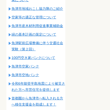
魚津市地域おこし協力隊のご紹介
空家等の適正な管理について
魚津市産木材利用促進事業補助金
緑の基本計画の策定について
魚津駅前広場整備に伴う交通社会
実験（第２回）
100円空き家バンクについて
魚津市空家バンク
魚津市空地バンク
令和6年能登半島地震により被災さ
れた方へ市営住宅を提供します
首都圏から魚津市へ転入される方
へ移住支援金を助成します！