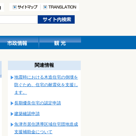
関連情報
地震時における木造住宅の倒壊を
防ぐため、住宅の耐震化を支援し
ます。
長期優良住宅の認定申請
建築確認申請
魚津市居住誘導区域住宅団地造成
支援補助金について