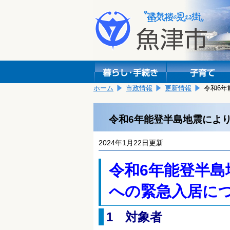
本
こ
文
こ
へ
か
移
ら
動
本
し
文
ま
で
す。
す。
ホーム
市政情報
更新情報
令和6
令和6年能登半島地震によ
2024年1月22日更新
令和6年能登半
への緊急入居に
1 対象者