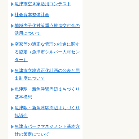
魚津市空き家活用コンテスト
社会資本整備計画
地域少子化対策重点推進交付金の
活用について
空家等の適正な管理の推進に関す
る協定（魚津市シルバー人材セン
ター）
魚津市立地適正化計画の公表と届
出制度について
魚津駅・新魚津駅周辺まちづくり
基本構想
魚津駅・新魚津駅周辺まちづくり
協議会
魚津市パークマネジメント基本方
針の策定について