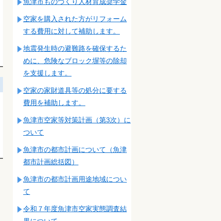
魚津市ものづくり人材育成奨学金
空家を購入された方がリフォーム
する費用に対して補助します。
地震発生時の避難路を確保するた
めに、危険なブロック塀等の除却
を支援します。
空家の家財道具等の処分に要する
費用を補助します。
魚津市空家等対策計画（第3次）に
ついて
魚津市の都市計画について（魚津
都市計画総括図）
魚津市の都市計画用途地域につい
て
令和７年度魚津市空家実態調査結
果について