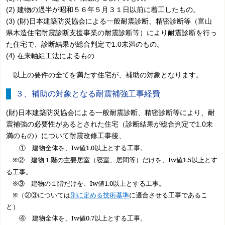
(2) 建物の過半が昭和５６年５月３１日以前に着工したもの。
(3) (財)日本建築防災協会による一般耐震診断、精密診断等（富山
県木造住宅耐震診断支援事業の耐震診断等）により耐震診断を行っ
た住宅で、診断結果が総合判定で1.0未満のもの。
(4) 在来軸組工法によるもの
以上の要件の全てを満たす住宅が、補助の対象となります。
３、補助の対象となる耐震補強工事経費
(財)日本建築防災協会による一般耐震診断、精密診断等により、耐
震補強の必要性があるとされた住宅（診断結果が総合判定で1.0未
満のもの）について耐震改修工事後、
① 建物全体を、
Iw
値
1.0
以上とする工事。
※② 建物１階の主要居室（寝室、居間等）だけを、
Iw
値
1.5
以上とす
る工事。
※③ 建物の１階だけを、
Iw
値
1.0
以上とする工事。
※（②③については
別に定める技術基準
に適合させる工事であるこ
と）
④ 建物全体を、Iw値0.7以上とする工事。