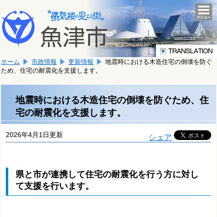
本
こ
文
togg
navi
こ
へ
か
移
ら
動
本
し
ホーム
市政情報
更新情報
地震時における木造住宅の倒壊を防ぐ
文
ま
ため、住宅の耐震化を支援します。
で
す。
す。
地震時における木造住宅の倒壊を防ぐため、住
宅の耐震化を支援します。
2026年4月1日更新
シェア
県と市が連携して住宅の耐震化を行う方に対し
て支援を行います。