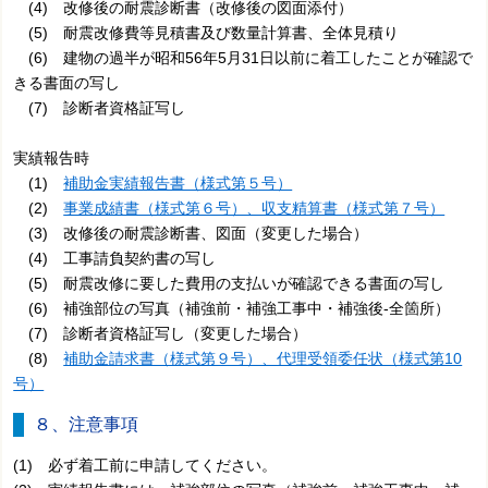
(4) 改修後の耐震診断書（改修後の図面添付）
(5) 耐震改修費等見積書及び数量計算書、全体見積り
(6) 建物の過半が昭和56年5月31日以前に着工したことが確認で
きる書面の写し
(7) 診断者資格証写し
実績報告時
(1)
補助金実績報告書（様式第５号）
(2)
事業成績書（様式第６号）、収支精算書（様式第７号）
(3) 改修後の耐震診断書、図面（変更した場合）
(4) 工事請負契約書の写し
(5) 耐震改修に要した費用の支払いが確認できる書面の写し
(6) 補強部位の写真（補強前・補強工事中・補強後-全箇所）
(7) 診断者資格証写し（変更した場合）
(8)
補助金請求書（様式第９号）、代理受領委任状（様式第10
号）
８、注意事項
(1) 必ず着工前に申請してください。