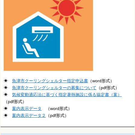
☀
魚津市クーリングシェルター指定申込書
（word形式）
☀
魚津市クーリングシェルターの募集について
（pdf形式）
☀
気候変動適応法に基づく指定暑熱施設に係る協定書（案）
（pdf形式）
☀
案内表示データ
（word形式）
☀
案内表示データ２
（pdf形式）