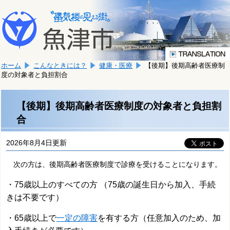
本
こ
文
こ
へ
か
移
ら
動
本
し
ホーム
こんなときには？
健康・医療
【後期】後期高齢者医療制
文
ま
度の対象者と負担割合
で
す。
す。
【後期】後期高齢者医療制度の対象者と負担割
合
2026年8月4日更新
次の方は、後期高齢者医療制度で診療を受けることになります。
・75歳以上のすべての方 （75歳の誕生日から加入、手続
きは不要です）
・65歳以上で
一定の障害
を有する方（任意加入のため、加