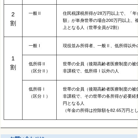
一般Ⅱ
住民税課税所得が28万円以上で、「年
2
額」が単身世帯の場合200万円以上、
割
上となる人（世帯全員が2割）
一般Ⅰ
現役並み所得者、一般Ⅱ、低所得以外
1
低所得Ⅱ
世帯の全員（後期高齢者医療制度の被
割
（区分Ⅱ）
非課税で、低所得Ⅰ以外の人
低所得Ⅰ
世帯の全員
（後期高齢者医療制度の被
（区分Ⅰ）
非課税で、その世帯の各所得が必要経
円となる人
（年金の所得は控除額を82.65万円と