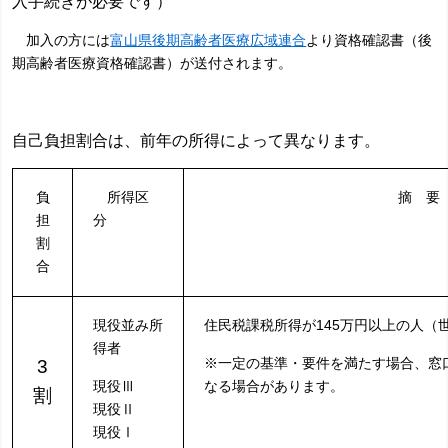
入手続きが必要です）
加入の方には
富山県後期高齢者医療広域連合
より資格確認書（後
期高齢者医療資格確認書）が送付されます。
自己負担割合は、前年の所得によって異なります。
負
所得区
摘 要
担
分
割
合
現役並み
所
住民税課税所得が145万円以上の人（
得者
※一定の基準・要件を満たす場合、窓
3
現役Ⅲ
なる場合があります。
割
現役Ⅱ
現役Ⅰ