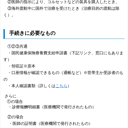
②医師の指示により、コルセットなどの装具を購入したとき。
③海外渡航中に国外で治療を受けたとき（治療目的の渡航は除
く）。
手続きに必要なもの
①②③共通
・
国民健康保険
療養費支給申請書（下記リンク、窓口にもありま
す）
・領収証※原本
・口座情報が確認できるもの（通帳など）※世帯主か受診者のも
の
・本人確認書類（詳しくは
こちら
）
さらに
①の場合
・診療報酬明細書（医療機関で発行されたもの）
②の場合
・医師の証明書（医療機関で発行されたもの）