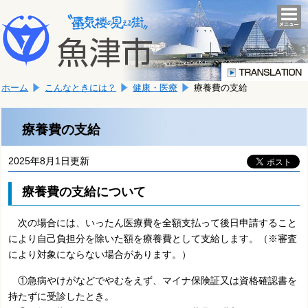
本
こ
文
togg
navi
こ
へ
か
移
ら
動
本
し
ホーム
こんなときには？
健康・医療
療養費の支給
文
ま
で
す。
す。
療養費の支給
2025年8月1日更新
療養費の支給について
次の場合には、いったん医療費を全額支払って後日申請すること
により自己負担分を除いた額を療養費として支給します。（※審査
により対象にならない場合があります。）
①急病やけがなどでやむをえず、マイナ保険証又は資格確認書を
持たずに受診したとき。