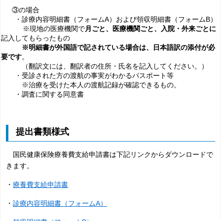
③の場合
・診療内容明細書（フォームA）および領収明細書（フォームB）
※現地の医療機関で
月ごと、医療機関ごと、入院・外来ごとに
記入してもらったもの
※明細書が外国語で記されている場合は、日本語訳の添付が必
要です
。
（翻訳文には、翻訳者の住所・氏名を記入してください。）
・
受診された方の渡航の事実がわかるパスポート等
※
治療を受けた本人の渡航記録が確認できるもの。
・調査に関する同意書
提出書類様式
国民健康保険療養費支給申請書は下記リンクからダウンロードで
きます。
・
療養費支給申請書
・
診療内容明細書（フォームA）