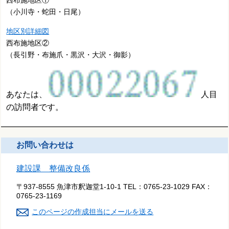
西布施地区①
（小川寺・蛇田・日尾）
地区別詳細図
西布施地区②
（長引野・布施爪・黒沢・大沢・御影）
あなたは、
人目
の訪問者です。
お問い合わせは
建設課 整備改良係
〒937-8555 魚津市釈迦堂1-10-1
TEL：
0765-23-1029
FAX：
0765-23-1169
このページの作成担当にメールを送る