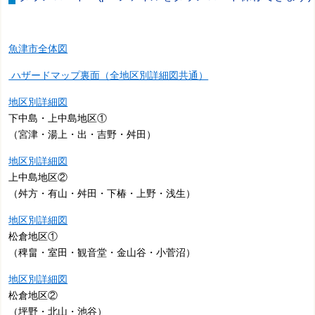
魚津市全体図
ハザードマップ裏面（全地区別詳細図共通）
地区別詳細図
下中島・上中島地区①
（宮津・湯上・出・吉野・舛田）
地区別詳細図
上中島地区②
（舛方・有山・舛田・下椿・上野・浅生）
地区別詳細図
松倉地区①
（稗畠・室田・観音堂・金山谷・小菅沼）
地区別詳細図
松倉地区②
（坪野・北山・池谷）