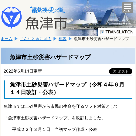
本
こ
文
togg
navi
こ
へ
か
移
ら
動
本
し
ホーム
こんなときには？
相談
魚津市土砂災害ハザードマップ
文
ま
で
す。
す。
魚津市土砂災害ハザードマップ
2022年6月14日更新
魚津市土砂災害ハザードマップ（令和４年６月
１４日改訂・公表）
魚津市では土砂災害から市民の生命を守るソフト対策として
「魚津市土砂災害ハザードマップ」を改訂しました。
平成２２年３月１日 当初マップ作成・公表