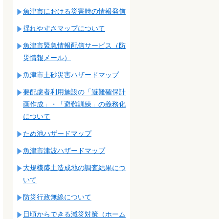
魚津市における災害時の情報発信
揺れやすさマップについて
魚津市緊急情報配信サービス（防
災情報メール）
魚津市土砂災害ハザードマップ
要配慮者利用施設の「避難確保計
画作成」・「避難訓練」の義務化
について
ため池ハザードマップ
魚津市津波ハザードマップ
大規模盛土造成地の調査結果につ
いて
防災行政無線について
日頃からできる減災対策（ホーム