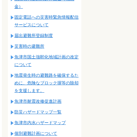
金）
固定電話への災害時緊急情報配信
サービスについて
届出避難所登録制度
災害時の避難所
魚津市国土強靭化地域計画の改定
について
地震発生時の避難路を確保するた
めに、危険なブロック塀等の除却
を支援します。
魚津市耐震改修促進計画
防災ハザードマップ一覧
魚津市内水ハザードマップ
個別避難計画について