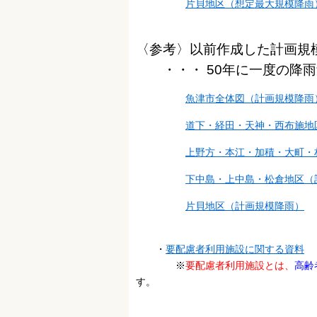
片貝地区（想定最大規模降雨
〈参考〉以前作成した計画規
・・・ 50年に一度の降雨量
魚津市全体図（計画規模降雨
道下・経田・天神・西布施地
上野方・本江・加積・大町・
下中島・上中島・松倉地区（
片貝地区（計画規模降雨）
・
要配慮者利用施設に関する資料
※
要配慮者利用施設とは、
高齢
す。