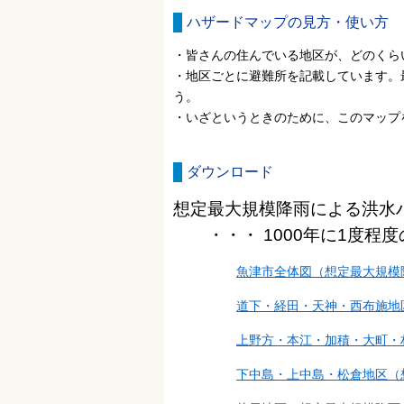
ハザードマップの見方・使い方
・皆さんの住んでいる地区が、どのくら
・地区ごとに避難所を記載しています。
う。
・いざというときのために、このマップ
ダウンロード
想定最大規模降雨による洪水
・・・ 1000年に1度程度
魚津市全体図（想定最大規模
道下・経田・天神・西布施地
上野方・本江・加積・大町・
下中島・上中島・松倉地区（