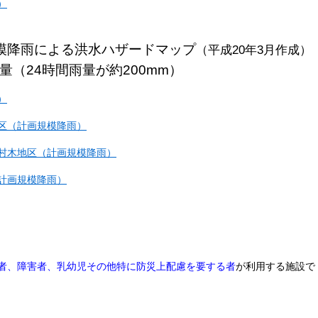
）
模降雨による洪水ハザードマップ
（平成20年3月作成）
（24時間雨量が約200mm）
）
区（計画規模降雨）
村木地区（計画規模降雨）
計画規模降雨）
者、障害者、乳幼児その他特に防災上配慮を要する者
が利用する施設で