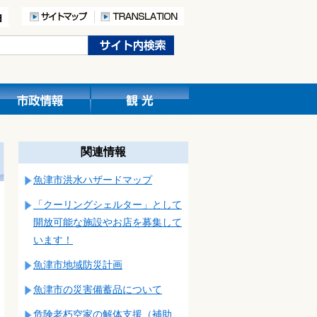
関連情報
魚津市洪水ハザードマップ
「クーリングシェルター」として
開放可能な施設やお店を募集して
います！
魚津市地域防災計画
魚津市の災害備蓄品について
危険老朽空家の解体支援（補助