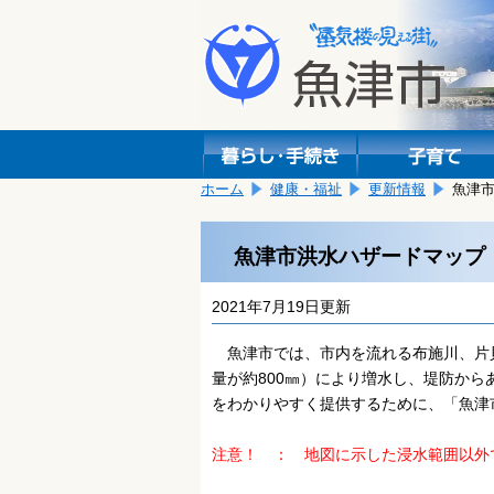
本
こ
文
こ
へ
か
移
ら
動
本
し
文
ま
で
す。
す。
ホーム
健康・福祉
更新情報
魚津
魚津市洪水ハザードマップ
2021年7月19日更新
魚津市では、市内を流れる布施川、片貝
量が約800㎜）により増水し、堤防か
をわかりやすく提供するために、「魚津
注意！ ： 地図に示した浸水範囲以外