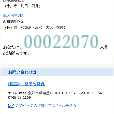
西布施地区①
（小川寺・蛇田・日尾）
地区別詳細図
西布施地区②
（長引野・布施爪・黒沢・大沢・御影）
あなたは、
人目
の訪問者です。
お問い合わせは
建設課 整備改良係
〒937-8555 魚津市釈迦堂1-10-1
TEL：
0765-23-1029
FAX：
0765-23-1169
このページの作成担当にメールを送る