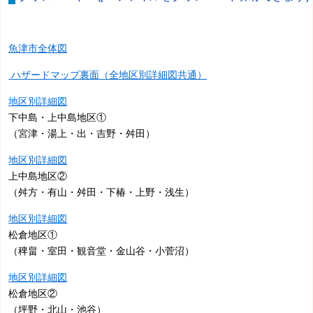
魚津市全体図
ハザードマップ裏面（全地区別詳細図共通）
地区別詳細図
下中島・上中島地区①
（宮津・湯上・出・吉野・舛田）
地区別詳細図
上中島地区②
（舛方・有山・舛田・下椿・上野・浅生）
地区別詳細図
松倉地区①
（稗畠・室田・観音堂・金山谷・小菅沼）
地区別詳細図
松倉地区②
（坪野・北山・池谷）