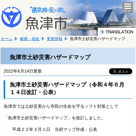
本
こ
文
togg
navi
こ
へ
か
移
ら
動
本
し
ホーム
健康・福祉
更新情報
魚津市土砂災害ハザードマップ
文
ま
で
す。
す。
魚津市土砂災害ハザードマップ
2022年6月14日更新
魚津市土砂災害ハザードマップ（令和４年６月
１４日改訂・公表）
魚津市では土砂災害から市民の生命を守るソフト対策として
「魚津市土砂災害ハザードマップ」を改訂しました。
平成２２年３月１日 当初マップ作成・公表