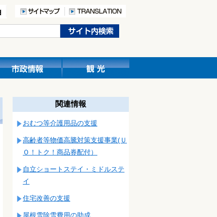
関連情報
おむつ等介護用品の支援
高齢者等物価高騰対策支援事業(Ｕ
Ｏ！トク！商品券配付）
自立ショートステイ・ミドルステ
イ
住宅改善の支援
屋根雪除雪費用の助成