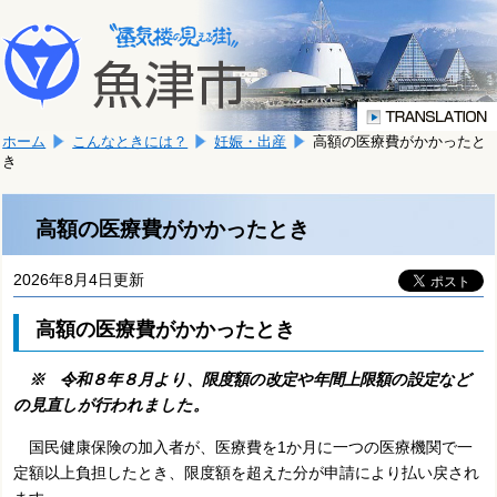
本
こ
文
こ
へ
か
移
ら
動
本
し
ホーム
こんなときには？
妊娠・出産
高額の医療費がかかったと
文
ま
き
で
す。
す。
高額の医療費がかかったとき
2026年8月4日更新
高額の医療費がかかったとき
※ 令和８年８月より、限度額の改定や年間上限額の設定など
の見直しが行われました。
国民健康保険の加入者が、医療費を1か月に一つの医療機関で一
定額以上負担したとき、限度額を超えた分が申請により払い戻され