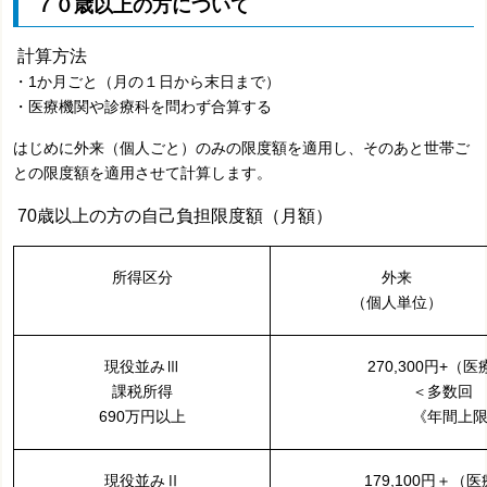
７０歳以上の方について
計算方法
・1か月ごと（月の１日から末日まで）
・医療機関や診療科を問わず合算する
はじめに外来（個人ごと）のみの限度額を適用し、そのあと世帯ご
との限度額を適用させて計算します。
70歳以上の方の自己負担限度額（月額）
所得区分
外来
（個人単位）
現役並みⅢ
270,300円+（医
課税所得
＜多数回 1
690万円以上
《年間上限
現役並みⅡ
179,100円＋（医