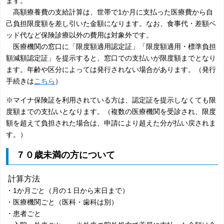
ます。
高額療養費の支給計算は、世帯で1か月に支払った医療費から自
己負担限度額を差し引いた金額になります。なお、食事代・差額ベ
ッド代など保険診療以外の費用は対象外です。
医療機関の窓口に「限度額適用認定証」「限度額適用・標準負担
額減額認定証」を提示すると、窓口での支払いが限度額までとなり
ます。年齢や区分によっては発行されない場合があります。（発行
手続きは
こちら
）
※マイナ保険証を利用されている方は、認定証を提示しなくても限
度額までの支払いとなります。（複数の医療機関を受診され、限度
額を超えて負担された場合は、申請により超えた分が払い戻されま
す。）
７０歳未満の方について
計算方法
・1か月ごと（月の１日から末日まで）
・医療機関ごと（医科・歯科は別）
・患者ごと