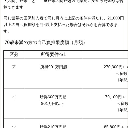
・入院、外来ごと ※外来の院外処方で薬局に支払った金額は合
算できます
同じ世帯の国保加入者で同じ月内に上記の条件を満たし、21,000円
以上の自己負担額を2回以上支払った場合はそれらを合算できま
す。
70歳未満の方の自己負担限度額（月額）
区分
所得要件※1
ア
所得901万円超
270,300円
＜多数回
《年間
イ
所得600万円超
179,100円
901万円以下
＜多数
《年間
ウ
所得210万円超
85,800円＋