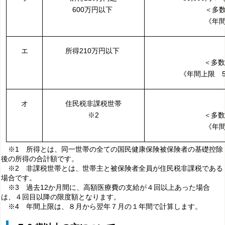
600万円以下
＜多数
《年間
エ
所得210万円以下
＜多数
《年間上限 5
オ
住民税非課税世帯
※2
＜多数
《年間
※1 所得とは、同一世帯の全ての国民健康保険被保険者の基礎控除
後の所得の合計額です。
※2 非課税世帯とは、世帯主と被保険者全員が住民税非課税である
場合です。
※3 過去12か月間に、高額医療費の支給が４回以上あった場合
は、４回目以降の限度額となります。
※4 年間上限は、８月から翌年７月の１年間で計算します。