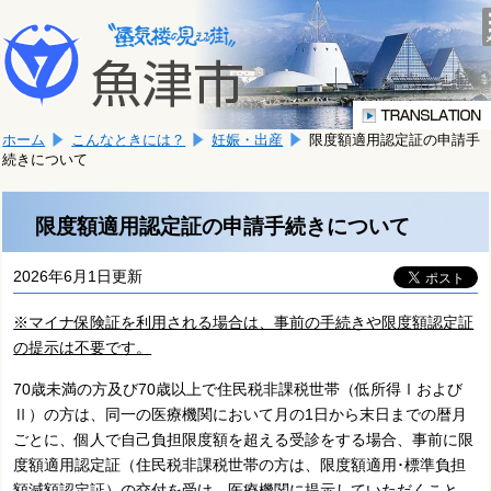
本
こ
文
こ
へ
か
移
ら
動
本
し
ホーム
こんなときには？
妊娠・出産
限度額適用認定証の申請手
文
ま
続きについて
で
す。
す。
限度額適用認定証の申請手続きについて
2026年6月1日更新
※マイナ保険証を利用される場合は、事前の手続きや限度額認定証
の提示は不要です。
70歳未満の方及び70歳以上で住民税非課税世帯（低所得Ⅰおよび
Ⅱ）の方は、同一の医療機関において月の1日から末日までの暦月
ごとに、個人で自己負担限度額を超える受診をする場合、事前に限
度額適用認定証（住民税非課税世帯の方は、限度額適用･標準負担
額減額認定証）の交付を受け、医療機関に提示していただくこと