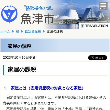
本
こ
文
togg
navi
こ
へ
か
移
ら
動
本
し
ホーム
税
固定資産税
家屋の課税
文
ま
で
す。
す。
家屋の課税
2023年10月10日更新
家屋の課税
１ 家屋とは（固定資産税の対象となる家屋）
固定資産税における家屋とは、不動産登記法における建物とその
意義を同じくするとされています。
不動産登記法の準則では、建物とは「土地に定着して建造され、