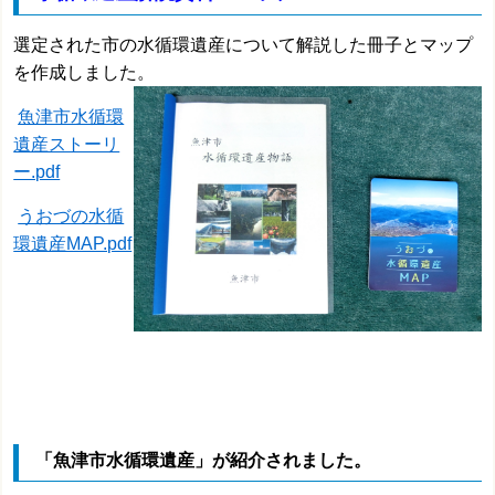
選定された市の水循環遺産について解説した冊子とマップ
を作成しました。
魚津市水循環
遺産ストーリ
ー.pdf
うおづの水循
環遺産MAP.pdf
「
魚津市水循環遺産
」が紹介されました。