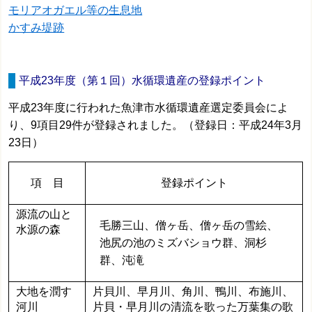
モリアオガエル等の生息地
かすみ堤跡
平成23年度（第１回）水循環遺産の登録ポイント
平成23年度に行われた魚津市水循環遺産選定委員会によ
り、9項目29件が登録されました。（登録日：平成24年3月
23日）
項 目
登録ポイント
源流の山と
毛勝三山、僧ヶ岳、僧ヶ岳の雪絵、
水源の森
池尻の池のミズバショウ群、洞杉
群、沌滝
大地を潤す
片貝川、早月川、角川、鴨川、布施川、
河川
片貝・早月川の清流を歌った万葉集の歌