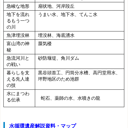
急峻な地形
扇状地、河岸段丘
地下を流れ
うまい水、地下水、てんこ水
るもう一つ
の川
魚津埋没林
埋没林、海底湧水
富山湾の神
蜃気楼
秘
急流河川と
砂防堰堤、角川ダム
の戦い
暮らしを支
黒谷頭首工、円筒分水槽、高円堂用水、
える先人達
坪野地区のため池群
の技
水にまつわ
蛇石、薬師の水、水噴きの龍
る伝承
水循環遺産解説資料・マップ