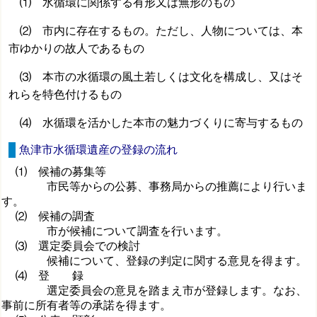
⑴ 水循環に関係する有形又は無形のもの
⑵ 市内に存在するもの。ただし、人物については、本
市ゆかりの故人であるもの
⑶ 本市の水循環の風土若しくは文化を構成し、又はそ
れらを特色付けるもの
⑷ 水循環を活かした本市の魅力づくりに寄与するもの
魚津市水循環遺産の登録の流れ
⑴ 候補の募集等
市民等からの公募、事務局からの推薦により行いま
す。
⑵ 候補の調査
市が候補について調査を行います。
⑶ 選定委員会での検討
候補について、登録の判定に関する意見を得ます。
⑷ 登 録
選定委員会の意見を踏まえ市が登録します。なお、
事前に所有者等の承諾を得ます。