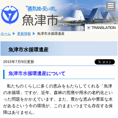
本
こ
文
togg
navi
こ
へ
か
移
ら
動
本
し
ホーム
更新情報
魚津市水循環遺産
文
ま
で
す。
す。
魚津市水循環遺産
2015年7月9日更新
魚津市水循環遺産
について
私たちのくらしに多くの恵みをもたらしてくれる「魚津
の水循環」ですが、近年、森林の荒廃や用水の老朽化とい
った問題をかかえています。また、豊かな恵みや豊富な水
があるという今の環境が、このままいつまでも存在する保
障はありません。