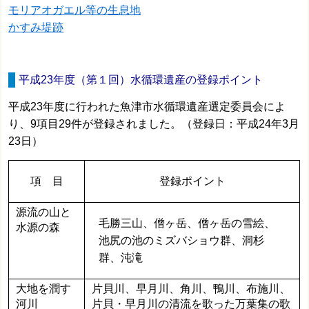
モリアオガエル等の生息地
かすみ堤跡
平成23年度（第１回）水循環遺産の登録ポイント
平成23年度に行われた魚津市水循環遺産選定委員会によ
り、9項目29件が登録されました。（登録日：平成24年3月
23日）
項 目
登録ポイント
源流の山と
毛勝三山、僧ヶ岳、僧ヶ岳の雪絵、
水源の森
池尻の池のミズバショウ群、洞杉
群、沌滝
大地を潤す
片貝川、早月川、角川、鴨川、布施川、
河川
片貝・早月川の清流を歌った万葉集の歌