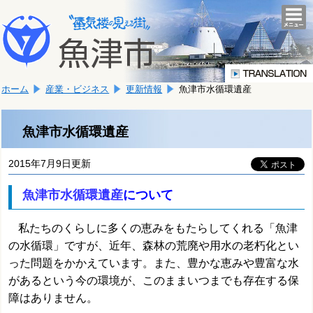
本
こ
文
togg
navi
こ
へ
か
移
ら
動
本
し
ホーム
産業・ビジネス
更新情報
魚津市水循環遺産
文
ま
で
す。
す。
魚津市水循環遺産
2015年7月9日更新
魚津市水循環遺産
について
私たちのくらしに多くの恵みをもたらしてくれる「魚津
の水循環」ですが、近年、森林の荒廃や用水の老朽化とい
った問題をかかえています。また、豊かな恵みや豊富な水
があるという今の環境が、このままいつまでも存在する保
障はありません。