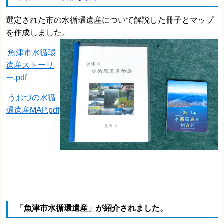
選定された市の水循環遺産について解説した冊子とマップ
を作成しました。
魚津市水循環
遺産ストーリ
ー.pdf
うおづの水循
環遺産MAP.pdf
「
魚津市水循環遺産
」が紹介されました。