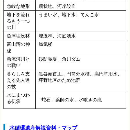
急峻な地形
扇状地、河岸段丘
地下を流れ
うまい水、地下水、てんこ水
るもう一つ
の川
魚津埋没林
埋没林、海底湧水
富山湾の神
蜃気楼
秘
急流河川と
砂防堰堤、角川ダム
の戦い
暮らしを支
黒谷頭首工、円筒分水槽、高円堂用水、
える先人達
坪野地区のため池群
の技
水にまつわ
蛇石、薬師の水、水噴きの龍
る伝承
水循環遺産解説資料・マップ