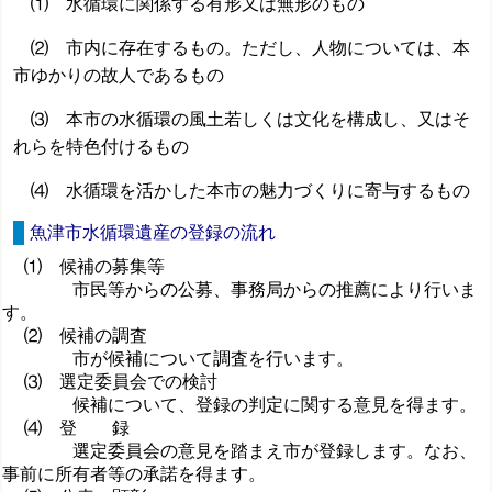
⑴ 水循環に関係する有形又は無形のもの
⑵ 市内に存在するもの。ただし、人物については、本
市ゆかりの故人であるもの
⑶ 本市の水循環の風土若しくは文化を構成し、又はそ
れらを特色付けるもの
⑷ 水循環を活かした本市の魅力づくりに寄与するもの
魚津市水循環遺産の登録の流れ
⑴ 候補の募集等
市民等からの公募、事務局からの推薦により行いま
す。
⑵ 候補の調査
市が候補について調査を行います。
⑶ 選定委員会での検討
候補について、登録の判定に関する意見を得ます。
⑷ 登 録
選定委員会の意見を踏まえ市が登録します。なお、
事前に所有者等の承諾を得ます。