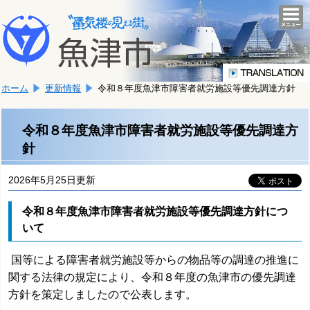
本
こ
文
togg
navi
こ
へ
か
移
ら
動
本
し
ホーム
更新情報
令和８年度魚津市障害者就労施設等優先調達方針
文
ま
で
す。
す。
令和８年度魚津市障害者就労施設等優先調達方
針
2026年5月25日更新
令和８年度魚津市障害者就労施設等優先調達方針につ
いて
国等による障害者就労施設等からの物品等の調達の推進に
関する法律の規定により、令和８年度の魚津市の優先調達
方針を策定しましたので公表します。