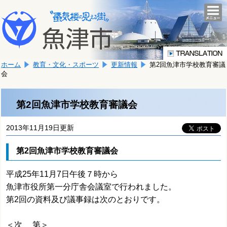
本
こ
文
togg
navi
こ
へ
か
移
ら
動
本
し
ホーム
教育・文化・スポーツ
更新情報
第2回魚津市学校教育審議
文
ま
会
で
す。
す。
第2回魚津市学校教育審議会
2013年11月19日更新
第2回魚津市学校教育審議会
平成25年11月7日午後７時から
魚津市役所第一分庁舎会議室で行われました。
第2回の資料及び議事録は次のとおりです。
＜次 第＞