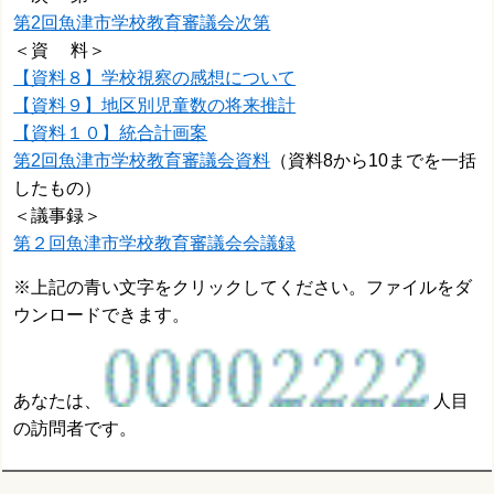
第2回魚津市学校教育審議会次第
＜資 料＞
【資料８】学校視察の感想について
【資料９】地区別児童数の将来推計
【資料１０】統合計画案
第2回魚津市学校教育審議会資料
（資料8から10までを一括
したもの）
＜議事録＞
第２回魚津市学校教育審議会会議録
※上記の青い文字をクリックしてください。ファイルをダ
ウンロードできます。
あなたは、
人目
の訪問者です。