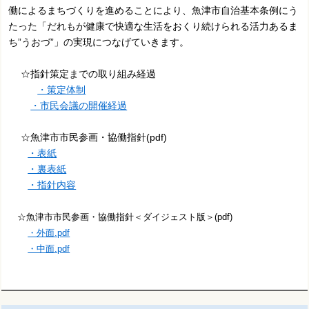
働によるまちづくりを進めることにより、魚津市自治基本条例にう
たった「だれもが健康で快適な生活をおくり続けられる活力あるま
ち”うおづ”」の実現につなげていきます。
☆指針策定までの取り組み経過
・策定体制
・市民会議の開催経過
☆魚津市市民参画・協働指針(pdf)
・表紙
・裏表紙
・指針内容
☆魚津市市民参画・協働指針＜ダイジェスト版＞(pdf)
・外面.pdf
・中面.pdf