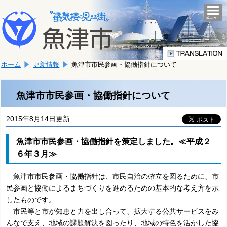
本
こ
文
togg
navi
こ
へ
か
移
ら
動
本
し
ホーム
更新情報
魚津市市民参画・協働指針について
文
ま
で
す。
す。
魚津市市民参画・協働指針について
2015年8月14日更新
魚津市市民参画・協働指針を策定しました。≪平成２
６年３月≫
魚津市市民参画・協働指針は、市民自治の確立を図るために、市
民参画と協働によるまちづくりを進めるための基本的な考え方を示
したものです。
市民等と市が知恵と力を出し合って、拡大する公共サービスをみ
んなで支え、地域の課題解決を図ったり、地域の特色を活かした協