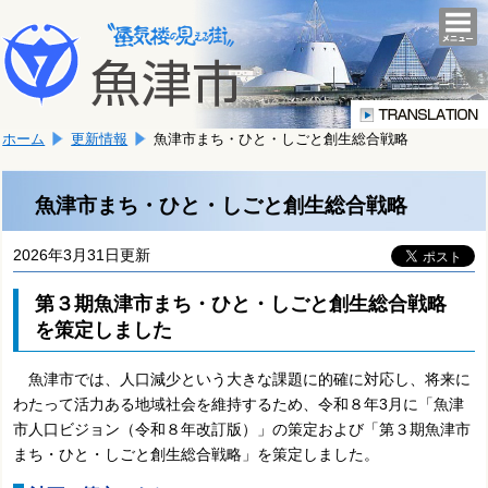
本
こ
文
togg
navi
こ
へ
か
移
ら
動
本
し
ホーム
更新情報
魚津市まち・ひと・しごと創生総合戦略
文
ま
で
す。
す。
魚津市まち・ひと・しごと創生総合戦略
2026年3月31日更新
第３期魚津市まち・ひと・しごと創生総合戦略
を策定しました
魚津市では、人口減少という大きな課題に的確に対応し、将来に
わたって活力ある地域社会を維持するため、令和８年3月に「魚津
市人口ビジョン（令和８年改訂版）」の策定および「第３期魚津市
まち・ひと・しごと創生総合戦略」を策定しました。