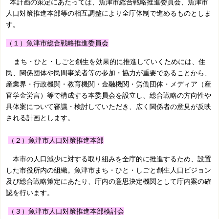
本計画の策定にあたっては、魚津市総合戦略推進委員会、魚津市
人口対策推進本部等の相互調整により全庁体制で進めるものとしま
す。
（１）魚津市総合戦略推進委員会
まち・ひと・しごと創生を効果的に推進していくためには、住
民、関係団体や民間事業者等の参加・協力が重要であることから、
産業界・行政機関・教育機関・金融機関・労働団体・メディア（産
官学金労言）等で構成する本委員会を設立し、総合戦略の方向性や
具体案について審議・検討していただき、広く関係者の意見が反映
される計画とします。
（２）魚津市人口対策推進本部
本市の人口減少に対する取り組みを全庁的に推進するため、設置
した市役所内の組織。魚津市まち・ひと・しごと創生人口ビジョン
及び総合戦略策定にあたり、庁内の意思決定機関として庁内案の確
認を行います。
（３）魚津市人口対策推進本部検討会