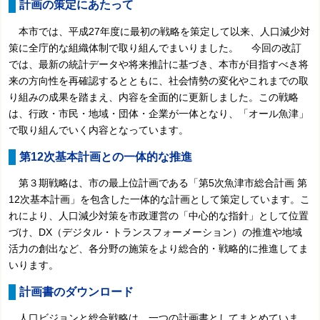
計画の策定にあたって
本市では、平成27年度に最初の戦略を策定して以来、人口減少対
策に全庁的な組織体制で取り組んでまいりました。 今回の改訂
では、最新の統計データや将来推計に基づき、本市が目指すべき将
来の方向性を再確認するとともに、社会情勢の変化やこれまでの取
り組みの成果を踏まえ、内容を全面的に更新しました。この戦略
は、行政・市民・地域・団体・企業が一体となり、「オール魚津」
で取り組んでいく内容となっています。
第12次基本計画との一体的な推進
第３期戦略は、市の最上位計画である「第5次魚津市総合計画 第
12次基本計画」を包含した一体的な計画として策定しています。こ
れにより、人口減少対策を市政運営の「中心的な指針」として位置
づけ、DX（デジタル・トランスフォーメーション）の推進や地域
活力の創出など、各分野の施策をより総合的・戦略的に推進してま
いります。
計画書のダウンロード
人口ビジョンと総合戦略は、一つの計画書としてまとめていま