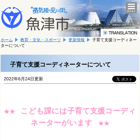
本
こ
文
togg
navi
こ
へ
か
移
ら
動
本
し
ホーム
教育・文化・スポーツ
更新情報
子育て支援コーディネー
文
ま
ターについて
で
す。
す。
子育て支援コーディネーターについて
2022年6月24日更新
こども課には子育て支援コーディ
★★
ネーターがいます
★★