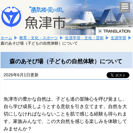
本
こ
文
togg
navi
こ
へ
か
移
ら
動
本
し
ホーム
教育・文化・スポーツ
生涯学習・文化・芸術
生涯学習
文
ま
森のあそび場（子どもの自然体験）について
で
す。
す。
森のあそび場（子どもの自然体験）について
2026年6月1日更新
魚津市の豊かな自然は、子ども達の冒険心を呼び覚まし、
自ら学び成長しようとする意欲を引き立てます。自然を大
切にしなければならないことを肌で感じる経験も得られま
す。
家族みんなで、この大自然を感じる楽しみを体験して
みませんか？