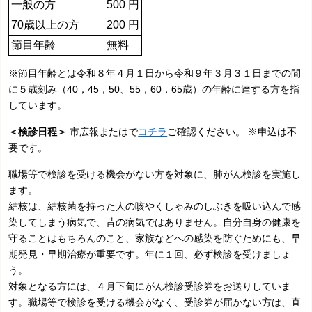
一般の方
500 円
70歳以上の方
200 円
節目年齢
無料
※節目年齢とは令和８年４月１日から令和９年３月３１日までの間
に５歳刻み（40，45，50、55，60，65歳）の年齢に達する方を指
しています。
＜検診日程＞
市広報またはで
コチラ
ご確認ください。 ※申込は不
要です。
職場等で検診を受ける機会がない方を対象に、肺がん検診を実施し
ます。
結核は、結核菌を持った人の咳やくしゃみのしぶきを吸い込んで感
染してしまう病気で、昔の病気ではありません。自分自身の健康を
守ることはもちろんのこと、家族などへの感染を防ぐためにも、早
期発見・早期治療が重要です。年に１回、必ず検診を受けましょ
う。
対象となる方には、４月下旬にがん検診受診券をお送りしていま
す。職場等で検診を受ける機会がなく、受診券が届かない方は、直