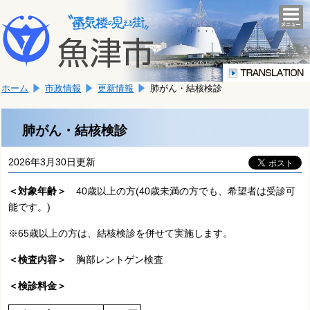
本
こ
文
togg
navi
こ
へ
か
移
ら
動
本
し
ホーム
市政情報
更新情報
肺がん・結核検診
文
ま
で
す。
す。
肺がん・結核検診
2026年3月30日更新
＜対象年齢＞
40歳以上の方(40歳未満の方でも、希望者は受診可
能です。)
※65歳以上の方は、結核検診を併せて実施します。
＜検査内容＞
胸部レントゲン検査
＜検診料金＞