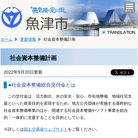
本
こ
文
togg
navi
こ
へ
か
移
ら
動
本
し
ホーム
更新情報
社会資本整備計画
文
ま
で
す。
す。
社会資本整備計画
2022年9月20日更新
●社会資本整備総合交付金とは
この交付金は、活力創出、水の安全・安心、市街地整備、地域住宅支
援といった政策目的を実現するため、地方公共団体が実施する基幹的な
社会資本整備事業のほか、関連する社会資本整備やソフト事業を総合
的・一体的に支援することを目的としている。
※詳しくは
国土交通省ウェブサイト
をご覧ください。