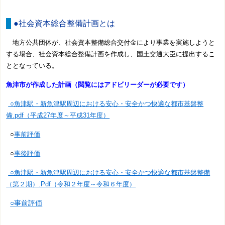
●社会資本総合整備計画とは
地方公共団体が、社会資本整備総合交付金により事業を実施しようと
する場合、社会資本総合整備計画を作成し、国土交通大臣に提出するこ
ととなっている。
魚津市が作成した計画（閲覧にはアドビリーダーが必要です）
○魚津駅・新魚津駅周辺における安心・安全かつ快適な都市基盤整
備.pdf（平成27年度～平成31年度）
○
事前評価
○
事後評価
○魚津駅・新魚津駅周辺における安心・安全かつ快適な都市基盤整備
（第２期）.Pdf（令和２年度～令和６年度）
○事前評価