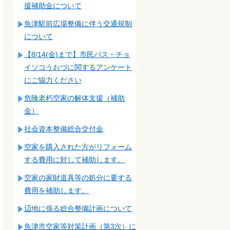
援補助金について
魚津駅前広場整備に伴う交通規制
について
【8/14(金)まで】市民バス・チョ
イソコうおづに関するアンケート
にご協力ください
危険老朽空家の解体支援（補助
金）
社会資本整備総合交付金
空家を購入された方がリフォーム
する費用に対して補助します。
空家の家財道具等の処分に要する
費用を補助します。
辺地に係る総合整備計画について
魚津市空家等対策計画（第3次）に