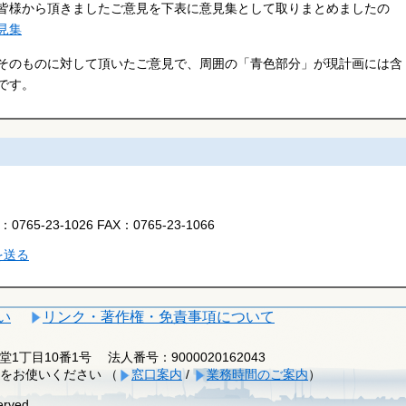
皆様から頂きましたご意見を下表に意見集として取りまとめましたの
見集
そのものに対して頂いたご意見で、周囲の「青色部分」が現計画には含
です。
L：
0765-23-1026
FAX：
0765-23-1066
を送る
い
リンク・著作権・免責事項について
釈迦堂1丁目10番1号
法人番号：9000020162043
をお使いください （
窓口案内
/
業務時間のご案内
）
erved.