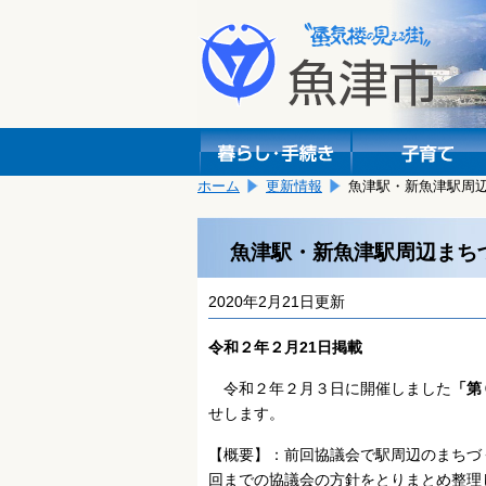
本
こ
文
こ
へ
か
移
ら
動
本
し
文
ま
で
す。
す。
ホーム
更新情報
魚津駅・新魚津駅周
魚津駅・新魚津駅周辺まち
2020年2月21日更新
令和２年２月21日掲載
令和２年２月３日に開催しました
「第
せします。
【概要】：前回協議会で駅周辺のまちづ
回までの協議会の方針をとりまとめ整理