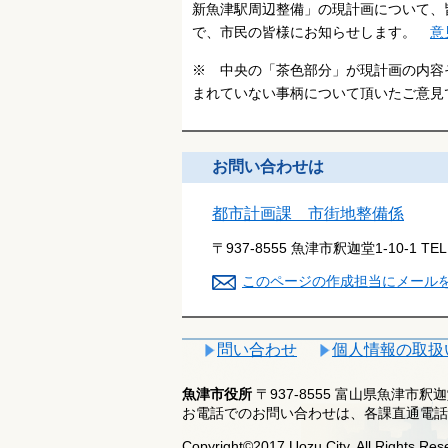
新魚津駅周辺整備」の現計画について、
で、市民の皆様にお知らせします。
意
※ 中央の「茶色部分」が現計画の内容
まれていない事柄について頂いたご意見
お問い合わせは
都市計画課 市街地整備係
〒937-8555 魚津市釈迦堂1-10-1
TE
このページの作成担当にメール
問い合わせ
個人情報の取扱
魚津市役所
〒937-8555 富山県魚津市
お電話でのお問い合わせは、各課直通電話
Copyright©2017 Uozu City, All Rights Res