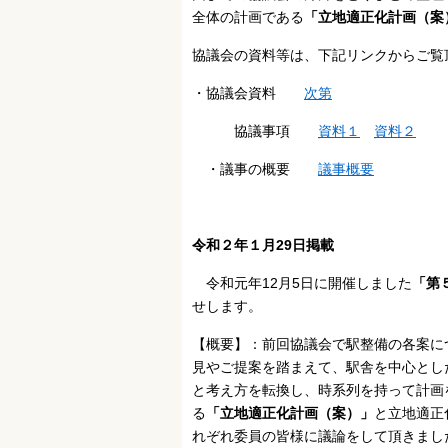
全体の計画である
「立地適正化計画（案
協議会の資料等は、下記リンクからご覧
・協議会資料
次第
協議事項
資料１
資料２
・議事の概要
議事概要
令和２年１月29日掲載
令和元年12月5日に開催しました
「第
せします。
【概要】：前回協議会で駅整備の各案に
見やご提案を踏まえて、駅舎を中心とし
と考え方を転換し、時系列を持って計画
る
「立地適正化計画（案）」
と立地適正
れぞれ委員の皆様に議論をして頂きまし