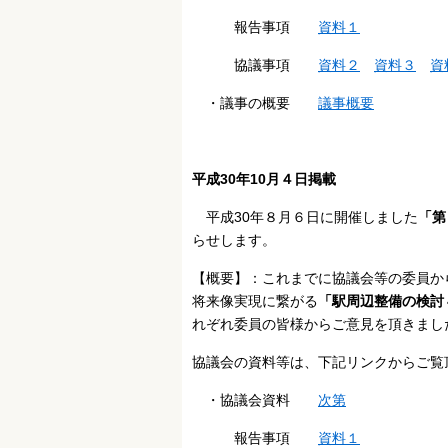
報告事項
資料１
協議事項
資料２
資料３
資
・議事の概要
議事概要
平成30年10月４日掲載
平成30年８月６日に開催しました
「第
らせします。
【概要】：これまでに協議会等の委員か
将来像実現に繋がる
「駅周辺整備の検討
れぞれ委員の皆様からご意見を頂きまし
協議会の資料等は、下記リンクからご覧
・協議会資料
次第
報告事項
資料１