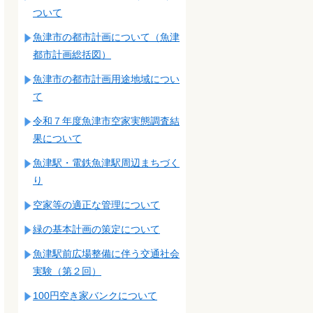
ついて
魚津市の都市計画について（魚津
都市計画総括図）
魚津市の都市計画用途地域につい
て
令和７年度魚津市空家実態調査結
果について
魚津駅・電鉄魚津駅周辺まちづく
り
空家等の適正な管理について
緑の基本計画の策定について
魚津駅前広場整備に伴う交通社会
実験（第２回）
100円空き家バンクについて