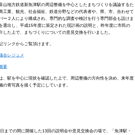
富山地方鉄道新魚津駅の周辺整備を中心としたまちづくりを議論するた
商工業、観光、社会福祉、鉄道分野などの代表者や、県、市、合わせて
バー２人により構成され、専門的な調査や検討を行う専門部会も設けま
を選出し、平成15年度に策定された現計画の説明と、昨年度に市民の
介した上で、まちづくりについての意見交換を行いました。
、下記リンクからご覧頂けます。
議会レジュメ
概要
は、駅を中心に現状を確認した上で、周辺整備の方向性を決め、来年度
備の青写真を描く予定にしています。
月16日までの間に開催した13回の説明会や意見交換会の場で、「魚津駅・