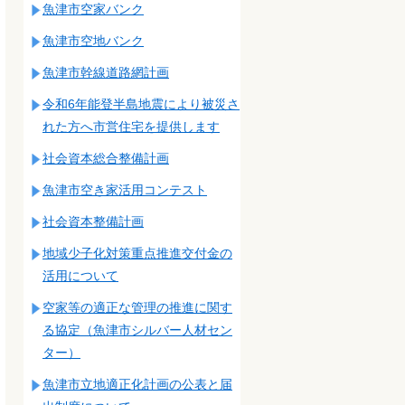
魚津市空家バンク
魚津市空地バンク
魚津市幹線道路網計画
令和6年能登半島地震により被災さ
れた方へ市営住宅を提供します
社会資本総合整備計画
魚津市空き家活用コンテスト
社会資本整備計画
地域少子化対策重点推進交付金の
活用について
空家等の適正な管理の推進に関す
る協定（魚津市シルバー人材セン
ター）
魚津市立地適正化計画の公表と届