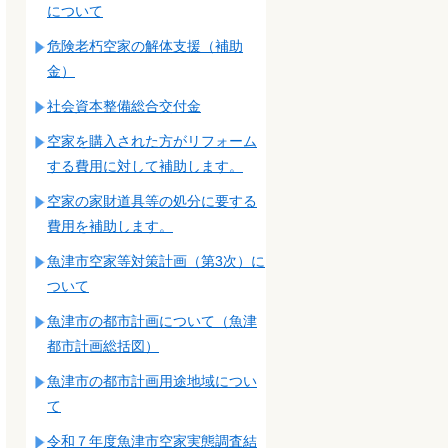
について
危険老朽空家の解体支援（補助
金）
社会資本整備総合交付金
空家を購入された方がリフォーム
する費用に対して補助します。
空家の家財道具等の処分に要する
費用を補助します。
魚津市空家等対策計画（第3次）に
ついて
魚津市の都市計画について（魚津
都市計画総括図）
魚津市の都市計画用途地域につい
て
令和７年度魚津市空家実態調査結