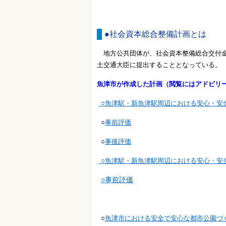
●社会資本総合整備計画とは
地方公共団体が、社会資本整備総合交付金
土交通大臣に提出することとなっている。
魚津市が作成した計画（閲覧にはアドビリ
○魚津駅・新魚津駅周辺における安心・安全か
○
事前評価
○
事後評価
○魚津駅・新魚津駅周辺における安心・安全
○事前評価
○
魚津市における安全で安心な都市公園づくり