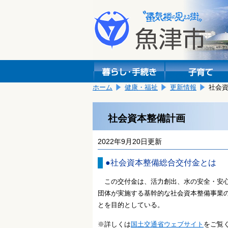
本
こ
文
こ
へ
か
移
ら
動
本
し
文
ま
で
す。
す。
ホーム
健康・福祉
更新情報
社会
社会資本整備計画
2022年9月20日更新
●社会資本整備総合交付金とは
この交付金は、活力創出、水の安全・安心
団体が実施する基幹的な社会資本整備事業
とを目的としている。
※詳しくは
国土交通省ウェブサイト
をご覧