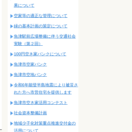
果について
空家等の適正な管理について
緑の基本計画の策定について
魚津駅前広場整備に伴う交通社会
実験（第２回）
100円空き家バンクについて
魚津市空家バンク
魚津市空地バンク
令和6年能登半島地震により被災さ
れた方へ市営住宅を提供します
魚津市空き家活用コンテスト
社会資本整備計画
地域少子化対策重点推進交付金の
活用について