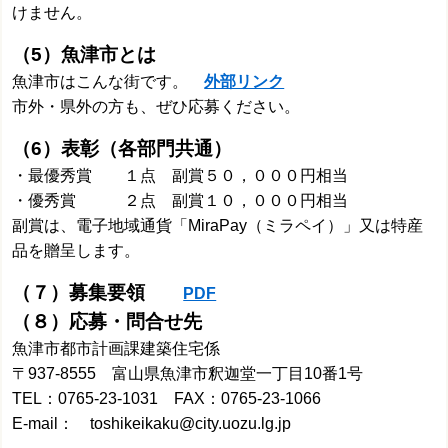
けません。
（5）魚津市とは
魚津市はこんな街です。
外部リンク
市外・県外の方も、ぜひ応募ください。
（6）表彰（各部門共通）
・最優秀賞 １点 副賞５０，０００円相当
・優秀賞 ２点 副賞１０，０００円相当
副賞は、電子地域通貨「MiraPay（ミラペイ）」又は特産
品を贈呈します。
（７）募集要領
PDF
（８）応募・問合せ先
魚津市都市計画課建築住宅係
〒937-8555 富山県魚津市釈迦堂一丁目10番1号
TEL：0765-23-1031 FAX：0765-23-1066
E-mail： toshikeikaku@city.uozu.lg.jp