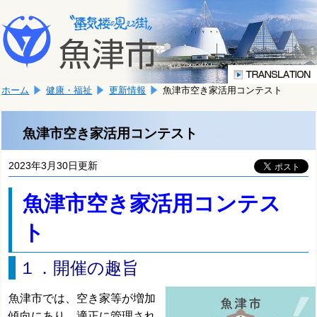
本
こ
文
こ
へ
か
移
ら
動
本
し
ホーム
健康・福祉
更新情報
魚津市空き家活用コンテスト
文
ま
で
す。
す。
魚津市空き家活用コンテスト
2023年3月30日更新
魚津市空き家活用コンテス
ト
１．開催の趣旨
魚津市では、空き家等が増加
傾向にあり、適正に管理され