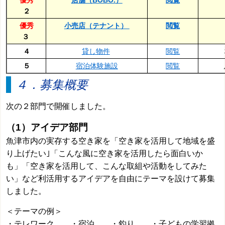
優秀
店舗（BOBO.）
閲覧
２
優秀
小売店（テナント）
閲覧
３
４
貸し物件
閲覧
５
宿泊体験施設
閲覧
４．募集概要
次の２部門で開催しました。
（1）アイデア部門
魚津市内の実存する空き家を「空き家を活用して地域を盛
り上げたい｣「こんな風に空き家を活用したら面白いか
も」「空き家を活用して、こんな取組や活動をしてみた
い」など利活用するアイデアを自由にテーマを設けて募集
しました。
＜テーマの例＞
・テレワーク ・宿泊 ・釣り ・子どもの学習拠