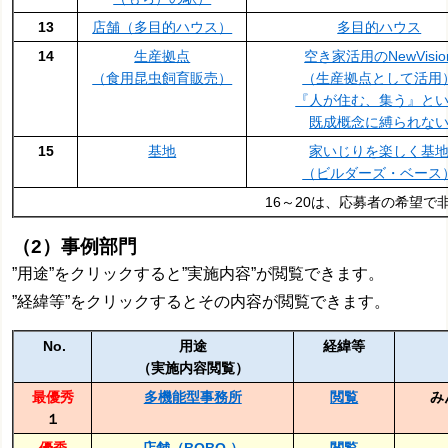
13
店舗（多目的ハウス）
多目的ハウス
14
生産拠点
空き家活用のNewVisio
（食用昆虫飼育販売）
（生産拠点として活用
『人が住む、集う』と
既成概念に縛られな
15
基地
家いじりを楽しく基
（ビルダーズ・ベース
16～20は、応募者の希望で
（2）事例部門
”用途”をクリックすると”実施内容”が閲覧できます。
”経緯等”をクリックするとその内容が閲覧できます。
No.
用途
経緯等
（実施内容閲覧）
最優秀
多機能型事務所
閲覧
み
１