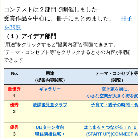
コンテストは２部門で開催しました。
受賞作品を中心に、冊子にまとめました。
冊子
を閲覧
（１）アイデア部門
”用途”をクリックすると”提案内容”が閲覧で
きます。
”
テーマ・コンセプト等”をクリックするとその内容が閲覧
できます。
No.
用途
テーマ・コンセプト
（提案内容閲覧）
（閲覧）
最優秀
ギャラリー
空き家を街に。
１
小さな空間が大きく街を
優秀
放課後児童クラブ
子育て・親子の時間・
２
優秀
UIJターン者向
はじまる × つながるｉｎ 
３
職住隣接住宅 +
(START UP)(CONNECT W