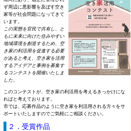
ず周辺に悪影響を
及ぼす空き
家等が社会問題になってきて
います。
この実態を官民で共有し、と
もに未来に向けた住みやすい
地域環境を創造するため、空
き家の利
活用
を促進する必要
があると考え、空き家を活用
するアイデアと事例を募集す
るコンテストを開催いたしま
した。
このコンテストが、空き家の利活用を考えるきっかけにな
ればと考えております。
市では、応募作品のように空き家を利活用される方々をサ
ポートいたしますので
ご気軽にご相談ください。
２．受賞作品