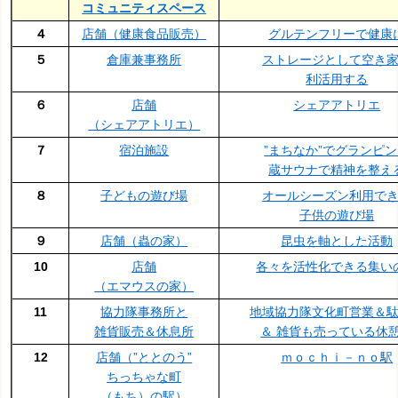
コミュニティスペース
４
店舗（健康食品販売）
グルテンフリーで健康
５
倉庫兼事務所
ストレージとして空き
利活用する
６
店舗
シェアアトリエ
（シェアアトリエ）
７
宿泊施設
”まちなか”でグランピ
蔵サウナで精神を整え
８
子どもの遊び場
オールシーズン利用で
子供の遊び場
９
店舗（蟲の家）
昆虫を軸とした活動
10
店舗
各々を活性化できる集い
（エマウスの家）
11
協力隊事務所と
地域協力隊文化町営業＆
雑貨販売＆休息所
＆ 雑貨も売っている休
12
店舗（”ととのう”
ｍｏｃｈｉ－ｎｏ駅
ちっちゃな町
（もち）の駅）