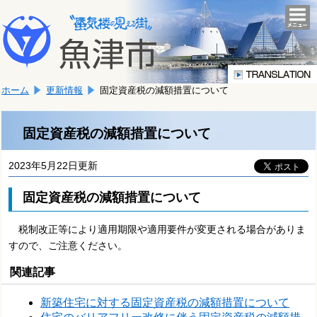
本
こ
文
togg
navi
こ
へ
か
移
ら
動
本
し
ホーム
更新情報
固定資産税の減額措置について
文
ま
で
す。
す。
固定資産税の減額措置について
2023年5月22日更新
固定資産税の減額措置について
税制改正等により適用期限や適用要件が変更される場合がありま
すので、ご注意ください。
関連記事
新築住宅に対する固定資産税の減額措置について