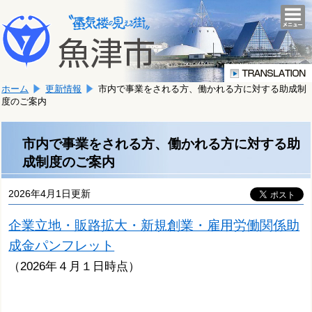
本
こ
文
togg
navi
こ
へ
か
移
ら
動
本
し
ホーム
更新情報
市内で事業をされる方、働かれる方に対する助成制
文
ま
度のご案内
で
す。
す。
市内で事業をされる方、働かれる方に対する助
成制度のご案内
2026年4月1日更新
企業立地・販路拡大・新規創業・雇用労働関係助
成金パンフレット
（2026
年４
月１日時点）