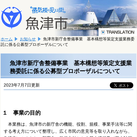
本
こ
文
こ
へ
か
移
ら
動
本
し
ホーム
お知らせ
魚津市新庁舎整備事業 基本構想等策定支援業務委
文
ま
託に係る公募型プロポーザルについて
で
す。
す。
魚津市新庁舎整備事業 基本構想等策定支援業
務委託に係る公募型プロポーザルについて
2023年7月7日更新
１ 事業の目的
本業務は、魚津市の新庁舎の機能、役割、規模、事業手法等に関
する考え方について整理し、広く市民の意見等を取り入れながら、