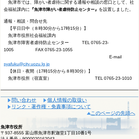
魚津市では、障がい者虐待に関する通報や相談の窓口として、社
会福祉課内に
『
を設置しました。
魚津市障がい者虐待防止センター』
通報・相談・問合せ先
【平日日中（８時30分から17時15分）】
魚津市役所社会福祉課内
魚津市障害者虐待防止センター TEL 0765-23-
1005 FAX 0765-23-1055
E-mail
syafuku@city.uozu.lg.jp
【休日・夜間（17時15分から８時30分）】
魚津市役所（宿直室） TEL 0765-23-1010
問い合わせ
個人情報の取扱い
リンク・著作権・免責事項について
このページの先頭へ
魚津市役所
〒937-8555 富山県魚津市釈迦堂1丁目10番1号
法人番号：9000020162043