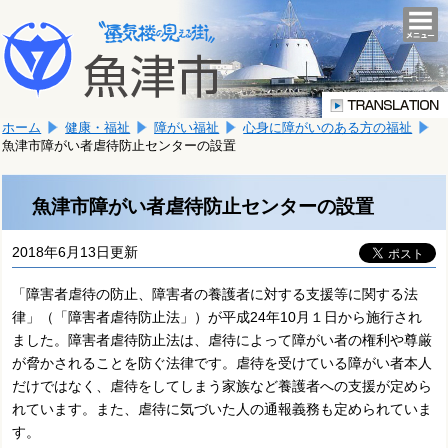
本
こ
文
togg
navi
こ
へ
か
移
ら
動
本
し
ホーム
健康・福祉
障がい福祉
心身に障がいのある方の福祉
文
ま
魚津市障がい者虐待防止センターの設置
で
す。
す。
魚津市障がい者虐待防止センターの設置
2018年6月13日更新
「障害者虐待の防止、障害者の養護者に対する支援等に関する法
律」（「障害者虐待防止法」）が平成24年10月１日から施行され
ました。障害者虐待防止法は、虐待によって障がい者の権利や尊厳
が脅かされることを防ぐ法律です。虐待を受けている障がい者本人
だけではなく、虐待をしてしまう家族など養護者への支援が定めら
れています。また、虐待に気づいた人の通報義務も定められていま
す。