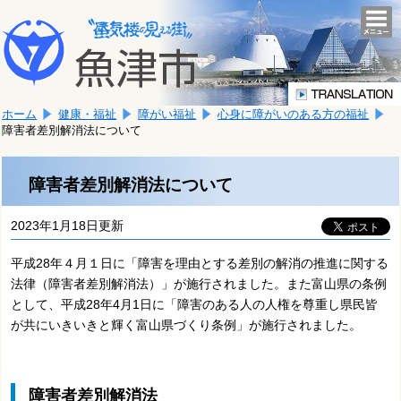
本
こ
文
togg
navi
こ
へ
か
移
ら
動
本
し
ホーム
健康・福祉
障がい福祉
心身に障がいのある方の福祉
文
ま
障害者差別解消法について
で
す。
す。
障害者差別解消法について
2023年1月18日更新
平成28年４月１日に「障害を理由とする差別の解消の推進に関する
法律（障害者差別解消法）」が施行されました。また富山県の条例
として、平成28年4月1日に「障害のある人の人権を尊重し県民皆
が共にいきいきと輝く富山県づくり条例」が施行されました。
障害者差別解消法