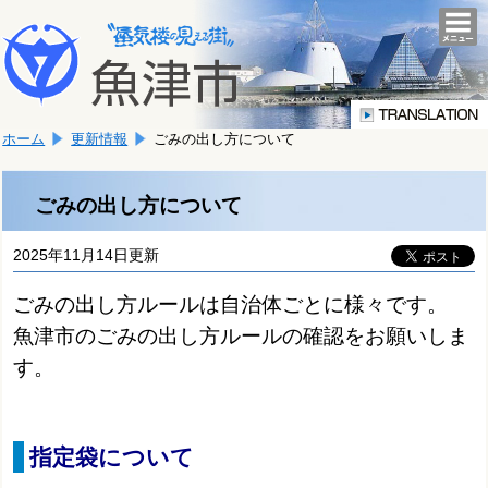
本
こ
文
togg
navi
こ
へ
か
移
ら
動
本
し
ホーム
更新情報
ごみの出し方について
文
ま
で
す。
す。
ごみの出し方について
2025年11月14日更新
ごみの出し方ルールは自治体ごとに様々です。
魚津市のごみの出し方ルールの確認をお願いしま
す。
指定袋について