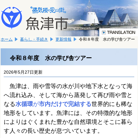
本
こ
文
こ
へ
か
移
ら
動
本
し
ホーム
暮らし・手続き
更新情報
令和８年度 水の学び舎ツアー
文
ま
で
す。
す。
令和８年度 水の学び舎ツアー
2026年5月27日更新
魚津は、雨や雪等の水が川や地下水となって
海
へ流れ込み、そして海から蒸発して再び雨や雪と
なる
水循環
が
市内だけで完結する
世界的にも稀な
地形をしています。
魚津には、その特徴的な地形
によりはぐくまれた豊かな自然環境とそこに暮ら
す人々の長い歴史が息づいています。