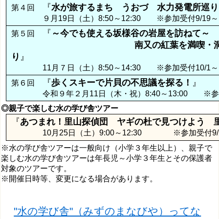
『
水が旅するまち うおづ 水力発電所巡り
第４回
９月19日（土）8:50～12:30 ※参加受付9/19～
『
～今でも使える坂様谷の岩屋を訪ねて～
第５回
南又の紅葉を満喫・
り
』
11月７日（土）8:50～14:30 ※参加受付10/1～
『
歩くスキーで片貝の不思議を探る！
』
第６回
令和９年２月11日（木・祝）8:40～13:00 ※参加
◎親子で楽しむ水の学び舎ツアー
『
あつまれ！里山探偵団 ヤギの杜で見つけよう 
10月25日（土）9:00～12:30 ※参加受付9/
※水の学び舎ツアーは一般向け（小学３年生以上）、親子で
楽しむ水の学び舎ツアーは年長児～小学３年生とその保護者
対象のツアーです。
※開催日時等、変更になる場合があります。
"水の学び舎"（みずのまなびや）ってな