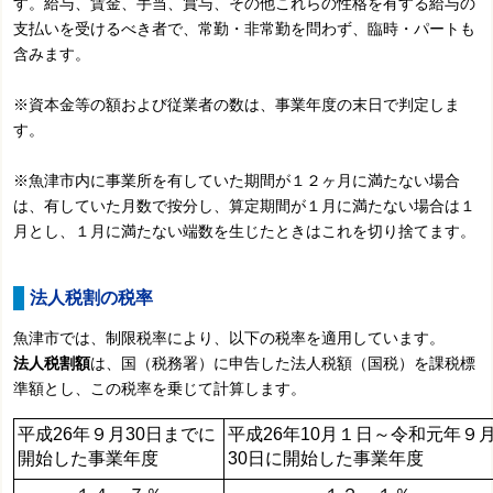
す。給与、賃金、手当、賞与、その他これらの性格を有する給与の
支払いを受けるべき者で、常勤・非常勤を問わず、臨時・パートも
含みます。
※資本金等の額および従業者の数は、事業年度の末日で判定しま
す。
※魚津市内に事業所を有していた期間が１２ヶ月に満たない場合
は、有していた月数で按分し、算定期間が１月に満たない場合は１
月とし、１月に満たない端数を生じたときはこれを切り捨てます。
法人税割の税率
魚津市では、制限税率により、以下の税率を適用しています。
法人税割額
は、国（税務署）に申告した法人税額（国税）を課税標
準額とし、この税率を乗じて計算します。
平成26年９月30日までに
平成26年10月１日～令和元年９
開始した事業年度
30日に開始した事業年度