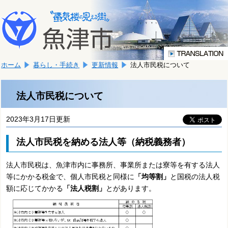
本
こ
文
こ
へ
か
移
ら
動
本
し
ホーム
暮らし・手続き
更新情報
法人市民税について
文
ま
で
す。
す。
法人市民税について
2023年3月17日更新
法人市民税を納める法人等（納税義務者）
法人市民税は、魚津市内に事務所、事業所または寮等を有する法人
等にかかる税金で、個人市民税と同様に
「均等割」
と国税の法人税
額に応じてかかる
「法人税割」
とがあります。