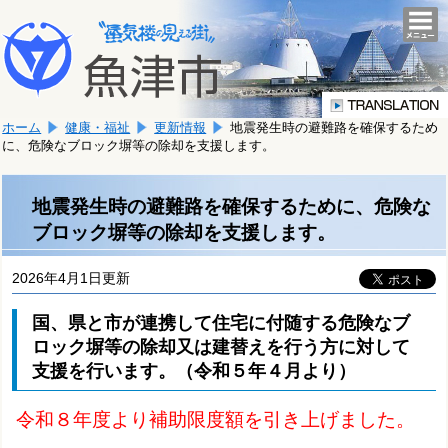
本
こ
文
togg
navi
こ
へ
か
移
ら
動
本
し
ホーム
健康・福祉
更新情報
地震発生時の避難路を確保するため
文
ま
に、危険なブロック塀等の除却を支援します。
で
す。
す。
地震発生時の避難路を確保するために、危険な
ブロック塀等の除却を支援します。
2026年4月1日更新
国、県と市が連携して住宅に付随する危険なブ
ロック塀等の除却又は建替えを行う方に対して
支援を行います。（令和５年４月より）
令和８年度より補助限度額を引き上げました。