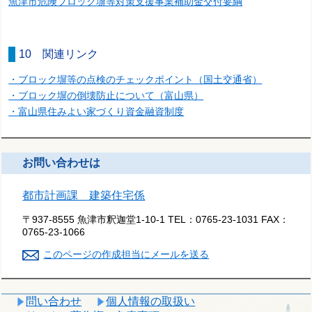
魚津市危険ブロック塀等対策支援事業補助金交付要綱
10 関連リンク
・ブロック塀等の点検のチェックポイント（国土交通省）
・ブロック塀の倒壊防止について（富山県）
・富山県住みよい家づくり資金融資制度
お問い合わせは
都市計画課 建築住宅係
〒937-8555 魚津市釈迦堂1-10-1
TEL：
0765-23-1031
FAX：
0765-23-1066
このページの作成担当にメールを送る
問い合わせ
個人情報の取扱い