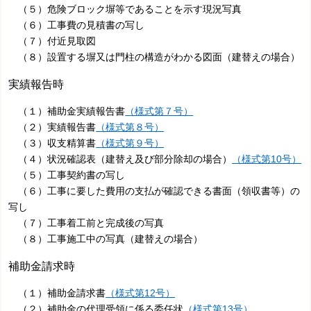
（５）危険ブロック塀等であることを示す現況写真
（６）工事費の見積書の写し
（７）付近見取図
（８）設置する塀又は門柱の構造がわかる図面（建替えの場合）
実績報告時
（１）補助金実績報告書
（様式第７号）
（２）実績報告書
（様式第８号）
（３）収支精算書
（様式第９号）
（４）状況確認表（建替え及び部分除却の場合）
（様式第10号）
（５）工事契約書の写し
（６）工事に要した費用の支払が確認できる書面（領収書等）の
写し
（７）工事着工前と完成後の写真
（８）工事施工中の写真（建替えの場合）
補助金請求時
（１）補助金請求書
（様式第12号）
（２）補助金の代理受領に係る委任状
（様式第13号）