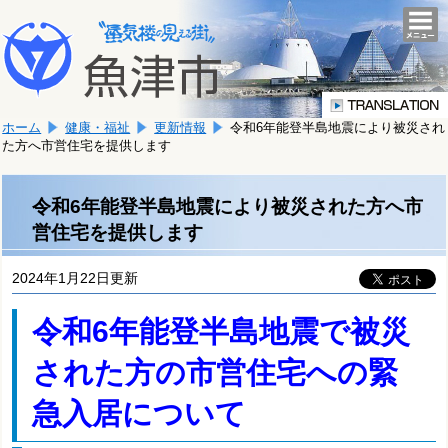
本
こ
文
togg
navi
こ
へ
か
移
ら
動
本
し
ホーム
健康・福祉
更新情報
令和6年能登半島地震により被災され
文
ま
た方へ市営住宅を提供します
で
す。
す。
令和6年能登半島地震により被災された方へ市
営住宅を提供します
2024年1月22日更新
令和6年能登半島地震で被災
された方の市営住宅への緊
急入居について