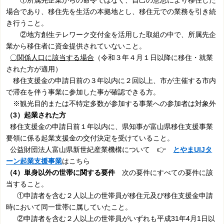
①所属先企業からの命令ではなく、自己の意思により移住した
場合であり、移住先を生活の本拠地とし、移住元での業務を引き続
き行うこと。
②地方創生テレワーク交付金を活用した取組の中で、所属先企
業から移住者に資金提供されていないこと。
〇関係人口に該当する場合
（令和３年４月１日以降に移住・就業
された方が適用）
移住支援金の申請日前の３年以内に２回以上、市が主催する市内
で滞在を伴う事業に参加した事が確認できる方。
※観光目的または不特定多数が参加する事業への参加者は対象外
（3）起業された方
移住支援金の申請日前１年以内に、県知事が富山県移住支援事業
要領に係る起業支援金の交付決定を受けていること。
公益財団法人富山県新世紀産業機構について 👉
とやまUIJタ
ーン起業支援事業
はこちら
（4）単身以外の世帯に関する要件
次の要件にすべての要件に該
当すること。
①申請者を含む２人以上の世帯員が移住元及び移住支援金申請
時において同一世帯に属していたこと。
②申請者を含む２人以上の世帯員がいずれも平成31年4月1日以