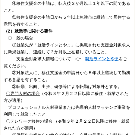
④移住支援金の申請は、転入後３か月以上１年以下の間である
こと。
⑤移住支援金の申請日から５年以上魚津市に継続して居住する
意思を有すること。
（2）就業等に関する要件
〇一般の場合
①就業先が「就活ラインとやま」に掲載された支援金対象求人
に新規就業し、連続して３か月以上在籍していること。
支援金対象求人情報について 👉
就活ラインとやま
をご
覧ください。
②対象法人に、移住支援金の申請日から５年以上継続して勤務
する意思を有すること。
③転勤、出向、出張、研修等による転勤は対象外とする。
〇専門人材の場合
（令和３年２月２２日以降に移住・就業された
方が適用）
プロフェッショナル人材事業または先導的人材マッチング事業を
利用して就業したこと
〇テレワーク移住の場合
（令和３年２月２２日以降に移住・就業
された方が適用）