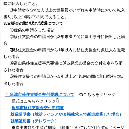
降に転入したこと。
③申請者を含む2人以上の世帯員がいずれも申請時において転入
後3月以上1年以下の間であること。
3.支援金の取消及び返還について
①虚偽の申請をした場合
②移住支援金の申請日から3年未満の間に富山県外に転出した場
合
③
移住支援金の申請日から1年以内に移住支援金対象法人を退職
した場合
④富山県移住支援事業要領に係る起業支援金の交付決定を取消
された場合
⑤移住支援金の申請日から3年以上5年以内の間に富山県外に転
出した場合
４.
魚津市移住支援金交付要綱について
👈
こちらをクリック
様式はこちらをクリック👇
魚津市移住支援金交付申請書
就業証明書（就活ラインとやま掲載求人で新規就業した場合）
就業証明書（テレワーク）
※提出書類や申請時期等、詳細については定住応援室（ページ