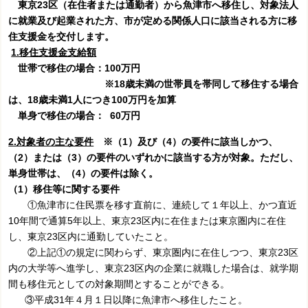
東京23区（在住者または通勤者）から魚津市へ移住し、対象法人
に就業及び起業された方、市が定める関係人口に該当される方に移
住支援金を交付します。
1.移住支援金支給額
世帯で移住の場合：100万円
※18歳未満の世帯員を帯同して移住する場合
は、18歳未満1人につき100万円を加算
単身で移住の場合： 60万円
2.対象者の主な要件
※（1）及び（4）の要件に該当しかつ、
（2）または（3）の要件のいずれかに該当する方が対象。ただし、
単身世帯は、（4）の要件は除く。
（1）移住等に関する要件
①魚津市に住民票を移す直前に、連続して１年以上、かつ直近
10年間で通算5年以上、東京23区内に在住または東京圏内に在住
し、東京23区内に通勤していたこと。
②上記①の規定に関わらず、東京圏内に在住しつつ、東京23区
内の大学等へ進学し、東京23区内の企業に就職した場合は、就学期
間も移住元としての対象期間とすることができる。
③平成31年４月１日以降に魚津市へ移住したこと。