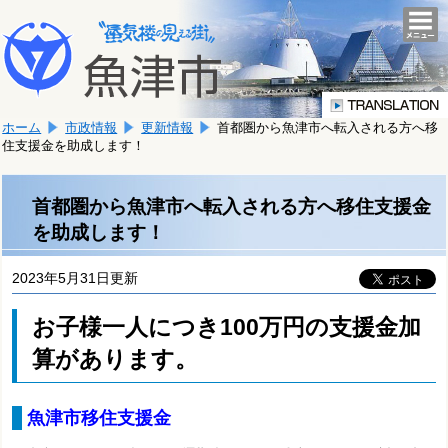
本
こ
文
togg
navi
こ
へ
か
移
ら
動
本
し
ホーム
市政情報
更新情報
首都圏から魚津市へ転入される方へ移
文
ま
住支援金を助成します！
で
す。
す。
首都圏から魚津市へ転入される方へ移住支援金
を助成します！
2023年5月31日更新
お子様一人につき100万円の支援金加
算があります。
魚津市移住支援金