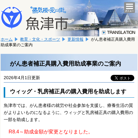
本
こ
文
togg
navi
こ
へ
か
移
ら
動
本
し
ホーム
教育・文化・スポーツ
更新情報
がん患者補正具購入費用
文
ま
助成事業のご案内
で
す。
す。
がん患者補正具購入費用助成事業のご案内
2026年4月1日更新
ウィッグ・乳房補正具の購入費用を助成します
魚津市では、がん患者様の就労や社会参加を支援し、療養生活の質
がよりよいものになるように、ウィッグと乳房補正具の購入費用の
一部を助成します。
R8.4～助成金額が変更となりました。