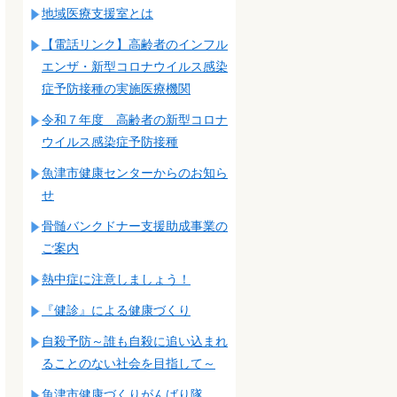
地域医療支援室とは
【電話リンク】高齢者のインフル
エンザ・新型コロナウイルス感染
症予防接種の実施医療機関
令和７年度 高齢者の新型コロナ
ウイルス感染症予防接種
魚津市健康センターからのお知ら
せ
骨髄バンクドナー支援助成事業の
ご案内
熱中症に注意しましょう！
『健診』による健康づくり
自殺予防～誰も自殺に追い込まれ
ることのない社会を目指して～
魚津市健康づくりがんばり隊