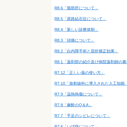
R8.6「脂肪肝について」
R8.5「尿路結石症について」
R8.4「新しい診療体制」
R8.3「頭痛について」
R8.2「白内障手術と屈折矯正効果」
R8.1「薬剤部の紹介及び病院薬剤師の
R7.12「正しい薬の使い方」
R7.10「放射線科に導入された人工知能
R7.9「温熱熱傷について」
R7.8「麻酔のQ＆A」
R7.7「手足のシビレについて」
R7.6「いぼ痔について」