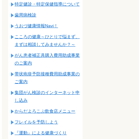
特定健診・特定保健指導について
歯周病検診
うおづ健康情報Navi！
こころの健康～ひとりで悩まず、
まずは相談してみませんか？～
がん患者補正具購入費用助成事業
のご案内
帯状疱疹予防接種費用助成事業の
ご案内
集団がん検診のインターネット申
し込み
からだよろこぶ飲食店メニュー
フレイルを予防しよう
『運動』による健康づくり