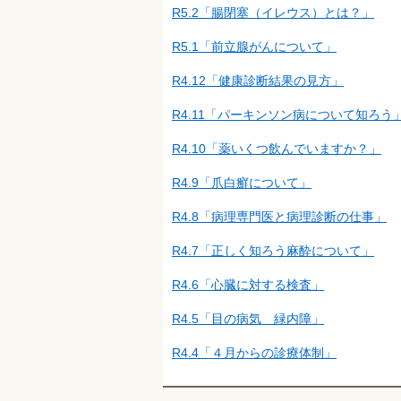
R5.2「腸閉塞（イレウス）とは？」
R5.1「前立腺がんについて」
R4.12「健康診断結果の見方」
R4.11「パーキンソン病について知ろう
R4.10「薬いくつ飲んでいますか？」
R4.9「爪白癬について」
R4.8「病理専門医と病理診断の仕事」
R4.7「正しく知ろう麻酔について」
R4.6「心臓に対する検査」
R4.5「目の病気 緑内障」
R4.4「４月からの診療体制」