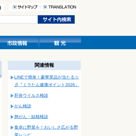
関連情報
LINEで簡単！豪華景品が当たる☆
彡『ミラたん健康ポイント2026』
肝炎ウイルス検診
がん検診
肺がん・結核検診
食卓に野菜を！おいしさ広がる野
菜レシピ