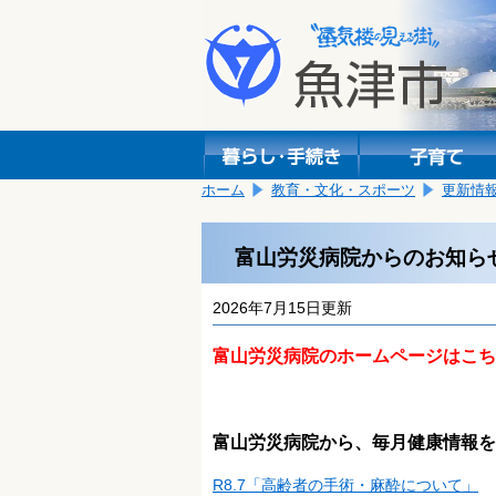
本
こ
文
こ
へ
か
移
ら
動
本
し
文
ま
で
す。
す。
ホーム
教育・文化・スポーツ
更新情
富山労災病院からのお知ら
2026年7月15日更新
富山労災病院のホームページはこち
富山労災病院から、毎月健康情報を
R8.7「高齢者の手術・麻酔について」