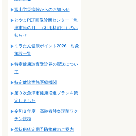
富山労災病院からのお知らせ
とやまPET画像診断センター「魚
津市民の月」（利用料割引）のお
知らせ
ミラたん健康ポイント2026 対象
施設一覧
特定健康診査受診券の配送につい
て
特定健診実施医療機関
第３次魚津市健康増進プランを策
定しました
令和８年度 高齢者肺炎球菌ワク
チン接種
帯状疱疹定期予防接種のご案内