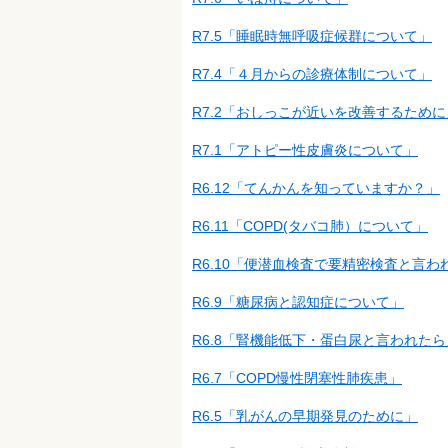
R7.5「睡眠時無呼吸症候群について」
R7.4「４月からの診療体制について」
R7.2「おしっこが近いを改善するために
R7.1「アトピー性皮膚炎について」
R6.12「てんかんを知っていますか？」
R6.11「COPD(タバコ肺）について」
R6.10「便潜血検査で要精密検査と言わ
R6.9「糖尿病と認知症について」
R6.8「腎機能低下・蛋白尿と言われたら
R6.7「COPD慢性閉塞性肺疾患」
R6.5「乳がんの早期発見のために」