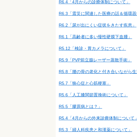
R6.4「4月からの診療体制について」
R6.3「震災に関連した医療の話＆循環
R6.2「尿が出にくい症状をきたす疾患」
R6.1「高齢者に多い慢性硬膜下血腫」
R5.12「検診・胃カメラについて」
R5.9「PVP前立腺レーザー蒸散手術」
R5.8「腰の骨の老化と付き合いながら
R5.7「狭心症と心筋梗塞」
R5.6「人工膝関節置換術について」
R5.5「膠原病とは？」
R5.4「4月からの外来診療体制について
R5.3「婦人科疾患と和漢薬について」