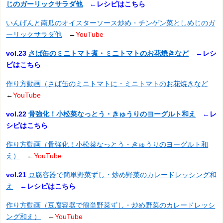
じのガーリックサラダ他
←レシピはこちら
いんげんと南瓜のオイスターソース炒め・チンゲン菜としめじのガ
ーリックサラダ他
←
YouTube
vol.23
さば缶のミニトマト煮・ミニトマトのお花焼きなど
←レシ
ピはこちら
作り方動画（さば缶のミニトマトに・ミニトマトのお花焼きなど
←
YouTube
vol.22
骨強化！小松菜なっとう・きゅうりのヨーグルト和え
←レ
シピはこちら
作り方動画（骨強化！小松菜なっとう・きゅうりのヨーグルト和
え）
←
YouTube
vol.21
豆腐容器で簡単野菜ずし・炒め野菜のカレードレッシング和
え
←
レシピはこちら
作り方動画（豆腐容器で簡単野菜ずし・炒め野菜のカレードレッシ
ング和え）
←
YouTube