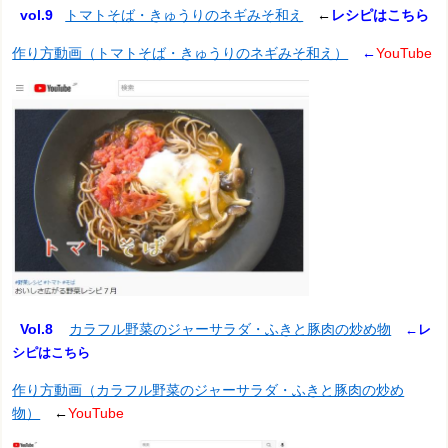
vol.9
トマトそば・きゅうりのネギみそ和え
←
レシピはこちら
作り方動画（トマトそば・きゅうりのネギみそ和え）
←
YouTube
Vol.8
カラフル野菜のジャーサラダ・ふきと豚肉の炒め物
←レ
シピはこちら
作り方動画（カラフル野菜のジャーサラダ・ふきと豚肉の炒め
物）
←
YouTube