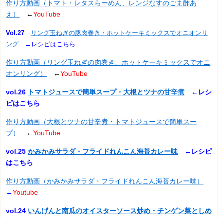
作り方動画（トマト・レタスらーめん、レンジなすのごま酢あ
え）
←
YouTube
Vol.27
リング玉ねぎの豚肉巻き・ホットケーキミックスでオニオンリ
ング
←レシピはこちら
作り方動画（リング玉ねぎの肉巻き、ホットケーキミックスでオニ
オンリング）
←
YouTube
vol.26
トマトジュースで簡単スープ・大根とツナの甘辛煮
←レシ
ピはこちら
作り方動画（大根とツナの甘辛煮・トマトジュースで簡単スー
プ）
←
YouTube
vol.25
かみかみサラダ・フライドれんこん海苔カレー味
←レシピ
はこちら
作り方動画（かみかみサラダ・フライドれんこん海苔カレー味）
←
Youtube
vol.24
いんげんと南瓜のオイスターソース炒め・チンゲン菜としめ