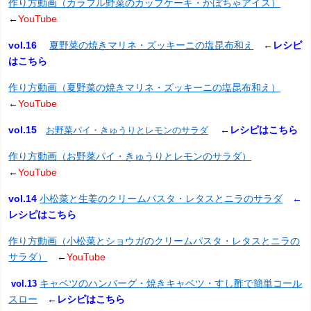
作り方動画（カラフル野菜のカップケーキ・かぼちゃアイス）
←
YouTube
vol.16
夏野菜の焼きマリネ・ズッキーニの塩昆布和え
←
レシピ
はこちら
作り方動画（夏野菜の焼きマリネ・ズッキーニの塩昆布和え）
←
YouTube
vol.15
←
レシピはこちら
お野菜パイ・きゅうりとレモンのサラダ
作り方動画（お野菜パイ・きゅうりとレモンのサラダ）
←
YouTube
vol.14
小松菜と生姜のクリームパスタ・レタスとニラのサラダ
←
レシピはこちら
作り方動画（小松菜とショウガのクリームパスタ・レタスとニラの
サラダ）
←
YouTube
キャベツのハンバーグ・焼きキャベツ・すし酢で簡単コール
vol.13
スロー
←
レシピはこちら