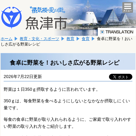
本
こ
文
togg
navi
こ
へ
か
移
ら
動
本
し
ホーム
教育・文化・スポーツ
教育
食育
食卓に野菜を！おい
文
ま
しさ広がる野菜レシピ
で
す。
す。
食卓に野菜を！おいしさ広がる野菜レシピ
2026年7月22日更新
野菜は１日350ｇ摂取するように言われています。
350ｇは、毎食野菜を食べるようにしないとなかなか摂取しにくい
量です。
毎食の食卓に野菜が取り入れられるように、ご家庭で取り入れやす
い野菜の取り入れ方をご紹介します。