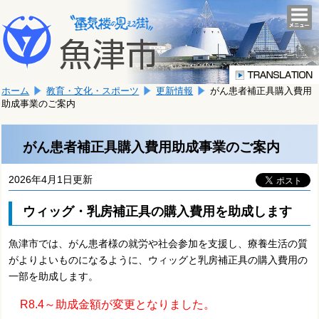
本
こ
文
togg
navi
こ
へ
か
移
ら
動
本
し
ホーム
教育・文化・スポーツ
更新情報
がん患者補正具購入費用
文
ま
助成事業のご案内
で
す。
す。
がん患者補正具購入費用助成事業のご案内
2026年4月1日更新
ウィッグ・乳房補正具の購入費用を助成します
魚津市では、がん患者様の就労や社会参加を支援し、療養生活の質
がよりよいものになるように、ウィッグと乳房補正具の購入費用の
一部を助成します。
R8.4～助成金額が変更となりました。