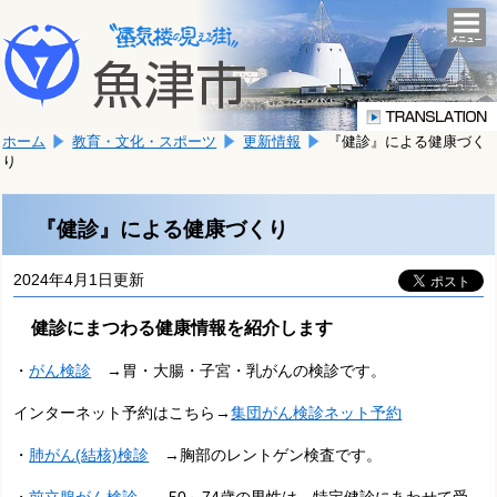
本
こ
文
togg
navi
こ
へ
か
移
ら
動
本
し
ホーム
教育・文化・スポーツ
更新情報
『健診』による健康づく
文
ま
り
で
す。
す。
『健診』による健康づくり
2024年4月1日更新
健診にまつわる健康情報を紹介します
・
がん検診
→胃・大腸・子宮・乳がんの検診です。
インターネット予約はこちら→
集団がん検診ネット予約
・
肺がん(結核)検診
→胸部のレントゲン検査です。
・
前立腺がん検診
→50～74歳の男性は、特定健診にあわせて受